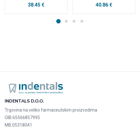
38.45
€
40.86
€
INDENTALS D.O.O.
Trgovina na veliko farmaceutskim proizvodima
OIB:
65566857995
MB:
05318041