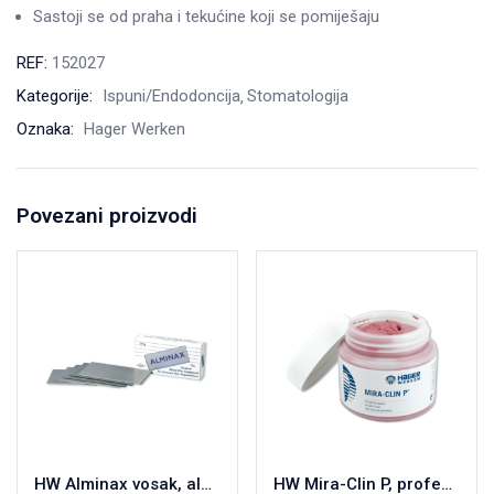
Sastoji se od praha i tekućine koji se pomiješaju
REF:
152027
Kategorije:
Ispuni/Endodoncija
Stomatologija
Oznaka:
Hager Werken
Povezani proizvodi
HW Alminax vosak, aluminijski vosak 250g
HW Mira-Clin P, profesionalna pasta za poliranje i aproksimalno čišćenje 250g