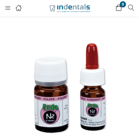
0
Login
Enter your username and password to login.
Remember me
Lost password?