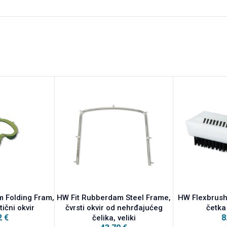
 Folding Fram,
HW Fit Rubberdam Steel Frame,
HW Flexbrush,
tični okvir
čvrsti okvir od nehrđajućeg
četka
2
€
8
čelika, veliki