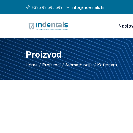
+385 98 695 699
info@indentals.hr
Naslo
Proizvod
Home
Proizvodi
Stomatologija
Koferdam