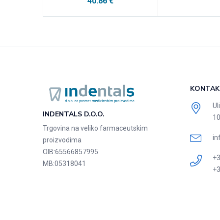
40.86
€
KONTAK
Ul
INDENTALS D.O.O.
10
Trgovina na veliko farmaceutskim
in
proizvodima
OIB:
65566857995
+3
MB:
05318041
+3