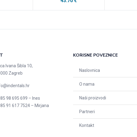
43.70
€
T
KORISNE POVEZNICE
ica Ivana Šibla 10,
Naslovnica
000 Zagreb
O nama
fo@indentals.hr
Naši proizvodi
85 98 695 699 – Ines
85 91 617 7524 – Mirjana
Partneri
Kontakt