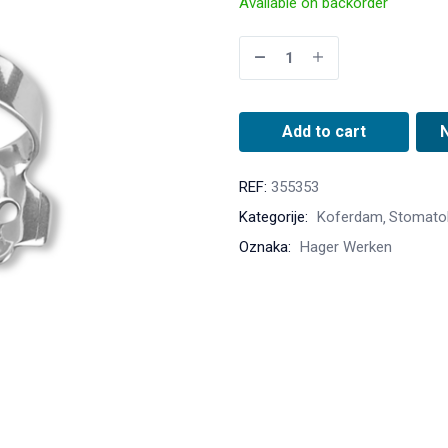
Available on backorder
Add to cart
REF:
355353
Kategorije:
Koferdam
Stomatol
Oznaka:
Hager Werken