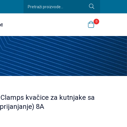
0
kt
Clamps kvačice za kutnjake sa
prijanjanje) 8A