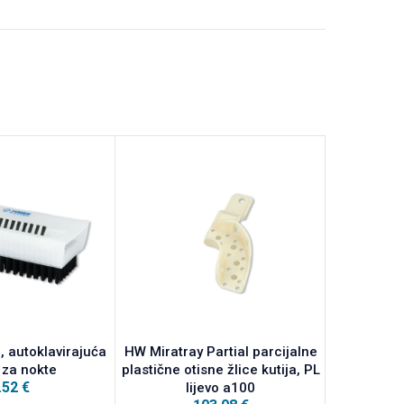
 autoklavirajuća
HW Miratray Partial parcijalne
HW Cotto
 za nokte
plastične otisne žlice kutija, PL
.52
€
lijevo a100