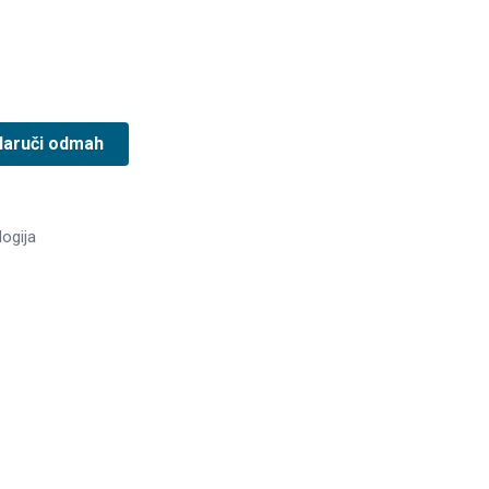
Naruči odmah
ogija