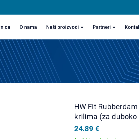
vnica
O nama
Naši proizvodi
Partneri
Konta
HW Fit Rubberdam 
krilima (za duboko 
24.89
€