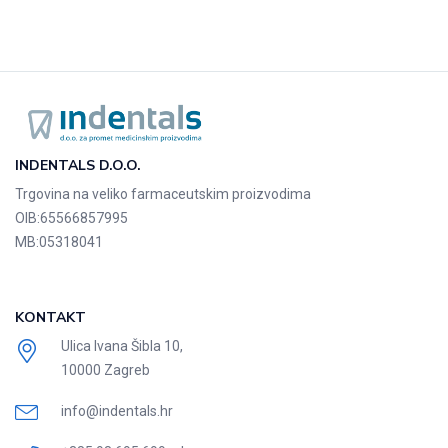
INDENTALS D.O.O.
Trgovina na veliko farmaceutskim proizvodima
OIB:
65566857995
MB:
05318041
KONTAKT
Ulica Ivana Šibla 10,
10000 Zagreb
info@indentals.hr