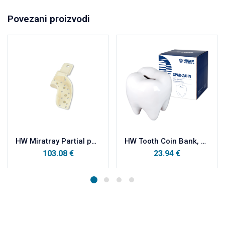
Povezani proizvodi
HW Miratray Partial parcijalne plastične otisne žlice kutija, PL lijevo a100
HW Tooth Coin Bank, Zub kasica, keramička
103.08
€
23.94
€