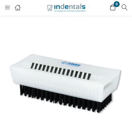
0
Login
Enter your username and password to login.
Remember me
Lost password?