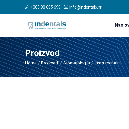
+385 98 695 699
info@indentals.hr
Naslo
Proizvod
Home
Proizvodi
Stomatologija
Instrumentarij