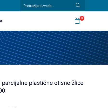
0
kt
 parcijalne plastične otisne žlice
00