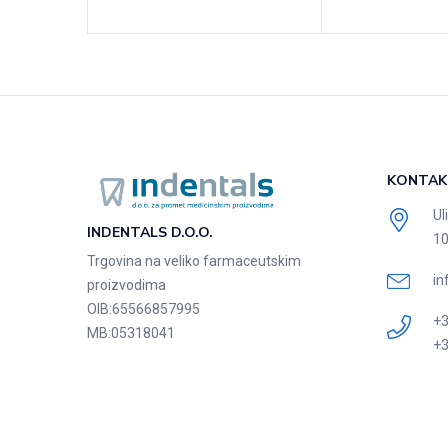
KONTAK
Ul
INDENTALS D.O.O.
10
Trgovina na veliko farmaceutskim
in
proizvodima
OIB:
65566857995
+3
MB:
05318041
+3