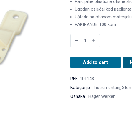
Parcijalne plastične otisne žlic
Ugodan osjećaj kod pacijenta
Ušteda na otisnom materijalu
PAKIRANJE: 100 kom
Add to cart
REF:
101148
Kategorije:
Instrumentarij
Stom
Oznaka:
Hager Werken