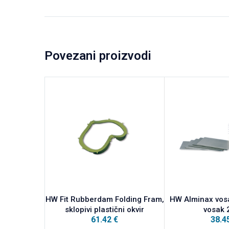
Povezani proizvodi
HW Fit Rubberdam Folding Fram,
HW Alminax vosa
sklopivi plastični okvir
vosak 
61.42
€
38.4