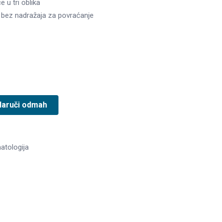
e u tri oblika
 bez nadražaja za povraćanje
Naruči odmah
atologija