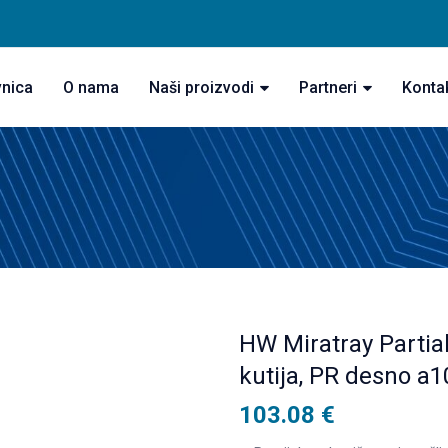
vnica
O nama
Naši proizvodi
Partneri
Konta
HW Miratray Partial
kutija, PR desno a1
103.08
€