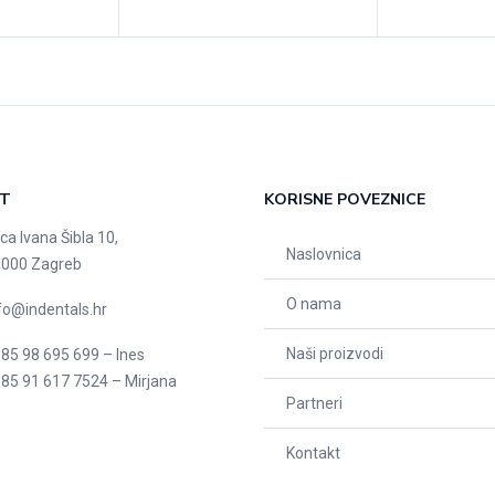
T
KORISNE POVEZNICE
ica Ivana Šibla 10,
Naslovnica
000 Zagreb
O nama
fo@indentals.hr
Naši proizvodi
85 98 695 699 – Ines
85 91 617 7524 – Mirjana
Partneri
Kontakt