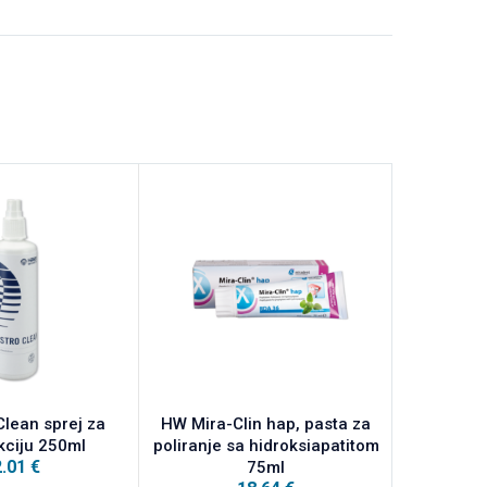
lean sprej za
HW Mira-Clin hap, pasta za
HW Mira-Cl
kciju 250ml
poliranje sa hidroksiapatitom
pasta
2.01
€
75ml
aproksima