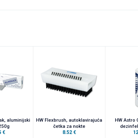
k, aluminijski
HW Flexbrush, autoklavirajuća
HW Astro C
250g
četka za nokte
dezinfe
5
€
8.52
€
1