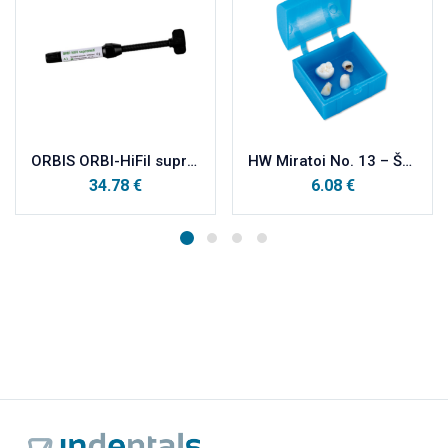
ORBIS ORBI-HiFil supremeX A3
HW Miratoi No. 13 – ŠKRINJICA 10 kom
34.78
€
6.08
€