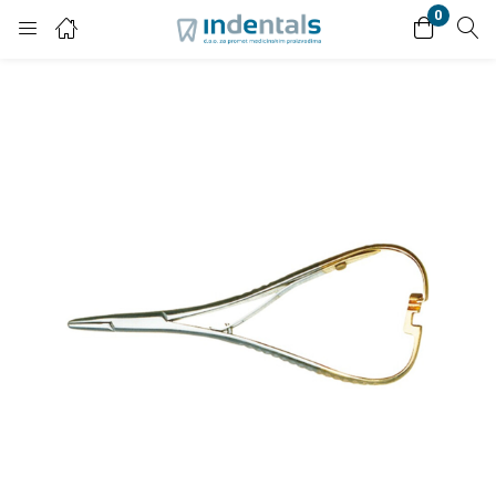
0
Login
Enter your username and password to login.
Remember me
Lost password?