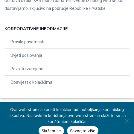
Dostava u roku 3–5 radnih dana. Proizvode iz našeg web shopa
dostavljamo isključivo na područje Republike Hrvatske.
KORPORATIVNE INFORMACIJE
Pravila privatnosti
Uvjeti poslovanja
Povrati i zamjene
Obavijest o kolačićima
Ova web stranica koristi kolačiće radi poboljšanja korisničkog
iskustva. Nastavkom korištenja ove web stranice slažete se sa
© 2026 Indentals. Sva prava pridržana – Design by
Michel studio
korištenjem kolačića.
Slažem se
Saznajte više
Dodaj u košaricu
Naruči odmah