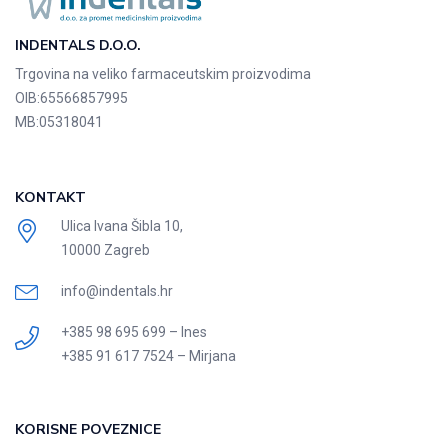
INDENTALS D.O.O.
Trgovina na veliko farmaceutskim proizvodima
OIB:
65566857995
MB:
05318041
KONTAKT
Ulica Ivana Šibla 10,
10000 Zagreb
info@indentals.hr
+385 98 695 699 – Ines
+385 91 617 7524 – Mirjana
KORISNE POVEZNICE