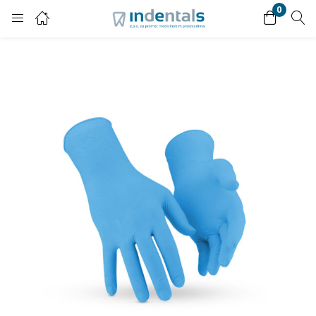
0
Login
Enter your username and password to login.
Remember me
Lost password?