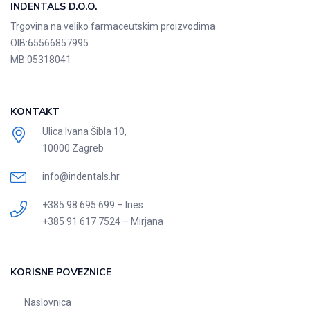
INDENTALS D.O.O.
Trgovina na veliko farmaceutskim proizvodima
OIB:
65566857995
MB:
05318041
KONTAKT
Ulica Ivana Šibla 10,
10000 Zagreb
info@indentals.hr
+385 98 695 699 – Ines
+385 91 617 7524 – Mirjana
KORISNE POVEZNICE
Naslovnica