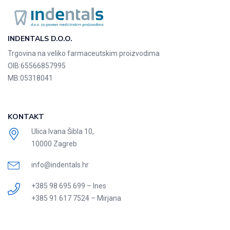
INDENTALS D.O.O.
Trgovina na veliko farmaceutskim proizvodima
OIB:
65566857995
MB:
05318041
KONTAKT
Ulica Ivana Šibla 10,
10000 Zagreb
info@indentals.hr
+385 98 695 699 – Ines
+385 91 617 7524 – Mirjana