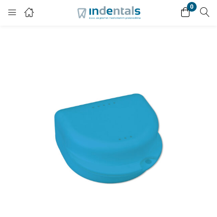
0
Login
Enter your username and password to login.
Remember me
Lost password?