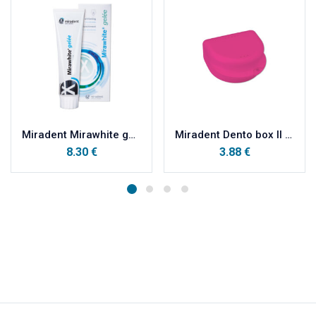
Miradent Mirawhite gel za intenzivno čišćenje i briljantno bijele zube 100 ml
Miradent Dento box II dublja kutijica za čuvanje proteze ROZA
8.30
€
3.88
€