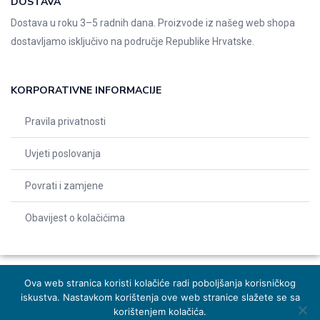
DOSTAVA
Dostava u roku 3–5 radnih dana. Proizvode iz našeg web shopa
dostavljamo isključivo na područje Republike Hrvatske.
KORPORATIVNE INFORMACIJE
Pravila privatnosti
Uvjeti poslovanja
Povrati i zamjene
Obavijest o kolačićima
Ova web stranica koristi kolačiće radi poboljšanja korisničkog
iskustva. Nastavkom korištenja ove web stranice slažete se sa
© 2026 Indentals. Sva prava pridržana – Design by
Michel studio
korištenjem kolačića.