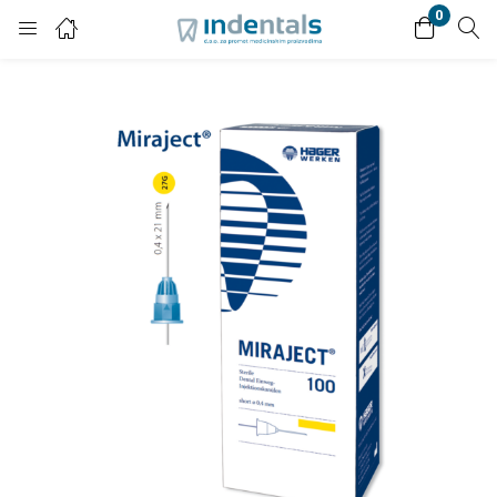
0
Login
Enter your username and password to login.
Remember me
Lost password?