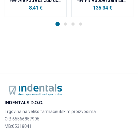
HW Anti-Stress zub učinkovita pomoć za opuštanje
HW Fit Rubberdam Eliot Separator, za kratkotrajno širenje interdentalnog prostora
8.41
€
135.34
€
INDENTALS D.O.O.
Trgovina na veliko farmaceutskim proizvodima
OIB:
65566857995
MB:
05318041