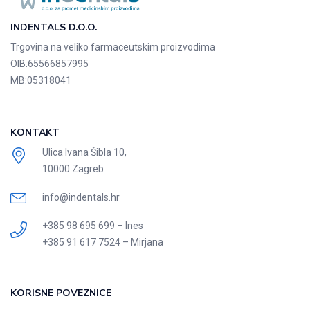
INDENTALS D.O.O.
Trgovina na veliko farmaceutskim proizvodima
OIB:
65566857995
MB:
05318041
KONTAKT
Ulica Ivana Šibla 10,
10000 Zagreb
info@indentals.hr
+385 98 695 699 – Ines
+385 91 617 7524 – Mirjana
KORISNE POVEZNICE