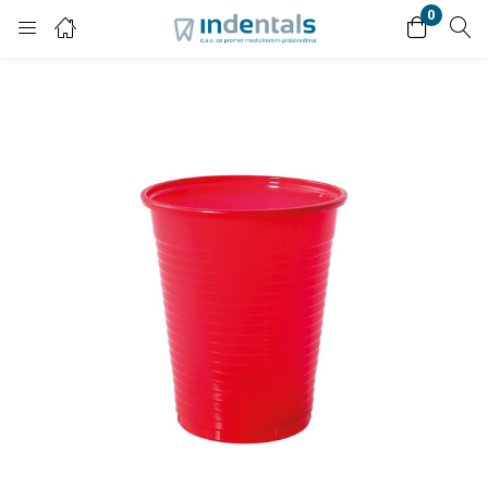
0
Login
Enter your username and password to login.
Remember me
Lost password?