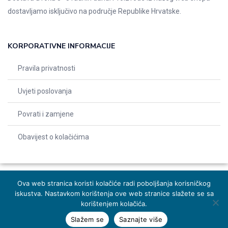
dostavljamo isključivo na područje Republike Hrvatske.
KORPORATIVNE INFORMACIJE
Pravila privatnosti
Uvjeti poslovanja
Povrati i zamjene
Obavijest o kolačićima
Ova web stranica koristi kolačiće radi poboljšanja korisničkog
iskustva. Nastavkom korištenja ove web stranice slažete se sa
© 2026 Indentals. Sva prava pridržana – Design by
Michel studio
korištenjem kolačića.
Slažem se
Saznajte više
Dodaj u košaricu
Naruči odmah