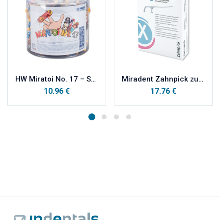
HW Miratoi No. 17 – SKATEBOARD 10 kom
Miradent Zahnpick zubna čačkalica 100kom
10.96
€
17.76
€