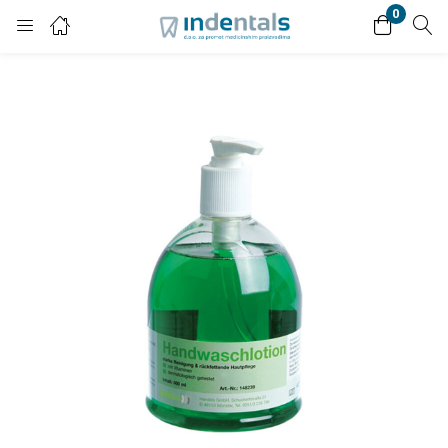
0
Login
Enter your username and password to login.
Remember me
Lost password?