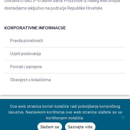
Dostava u roku 3–5 radnih dana. Proizvode iz našeg web shopa
dostavljamo isključivo na područje Republike Hrvatske.
KORPORATIVNE INFORMACIJE
Pravila privatnosti
Uvjeti poslovanja
Povrati i zamjene
Obavijest o kolačićima
Ova web stranica koristi kolačiće radi poboljšanja korisničkog
iskustva. Nastavkom korištenja ove web stranice slažete se sa
© 2026 Indentals. Sva prava pridržana – Design by
Michel studio
korištenjem kolačića.
Slažem se
Saznajte više
Dodaj u košaricu
Naruči odmah