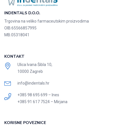
INDENTALS D.O.O.
Trgovina na veliko farmaceutskim proizvodima
OIB:
65566857995
MB:
05318041
KONTAKT
Ulica Ivana Šibla 10,
10000 Zagreb
info@indentals.hr
+385 98 695 699 – Ines
+385 91 617 7524 – Mirjana
KORISNE POVEZNICE