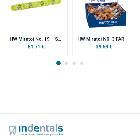
HW Miratoi No. 19 – SAVITLJIVA NARUKVICA 50 kom
HW Miratoi N0. 3 FARM SET, domaće životinje, sortirano a100
51.71
€
39.69
€