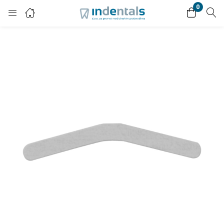
0
Login
Enter your username and password to login.
Remember me
Lost password?