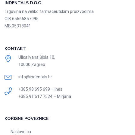
INDENTALS D.O.O.
Trgovina na veliko farmaceutskim proizvodima
OIB:
65566857995
MB:
05318041
KONTAKT
Ulica Ivana Šibla 10,
10000 Zagreb
info@indentals.hr
+385 98 695 699 – Ines
+385 91 617 7524 – Mirjana
KORISNE POVEZNICE
Naslovnica