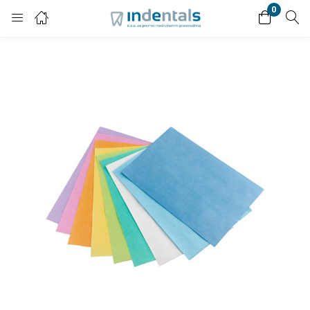
0
Login
Enter your username and password to login.
Remember me
Lost password?