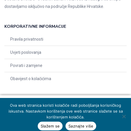
dostavljamo isključivo na područje Republike Hrvatske.
KORPORATIVNE INFORMACIJE
Pravila privatnosti
Uvjeti poslovanja
Povrati i zamjene
Obavijest o kolačićima
Ova web stranica koristi kolačiće radi poboljšanja korisničkog
iskustva. Nastavkom korištenja ove web stranice slažete se sa
© 2026 Indentals. Sva prava pridržana – Design by
Michel studio
korištenjem kolačića.
Slažem se
Saznajte više
Dodaj u košaricu
Naruči odmah