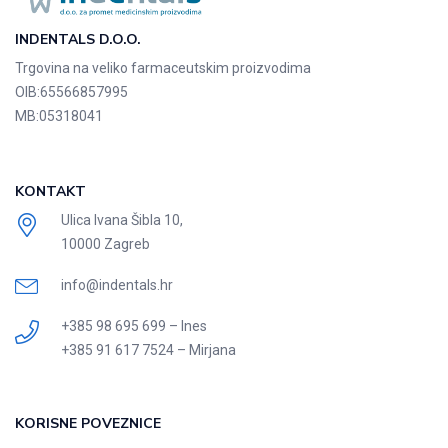
INDENTALS D.O.O.
Trgovina na veliko farmaceutskim proizvodima
OIB:
65566857995
MB:
05318041
KONTAKT
Ulica Ivana Šibla 10,
10000 Zagreb
info@indentals.hr
+385 98 695 699 – Ines
+385 91 617 7524 – Mirjana
KORISNE POVEZNICE