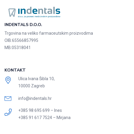
INDENTALS D.O.O.
Trgovina na veliko farmaceutskim proizvodima
OIB:
65566857995
MB:
05318041
KONTAKT
Ulica Ivana Šibla 10,
10000 Zagreb
info@indentals.hr
+385 98 695 699 – Ines
+385 91 617 7524 – Mirjana