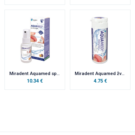
Miradent Aquamed sprej protiv suhoće usta 30ml
Miradent Aquamed žvakaća guma protiv suhoće usta 30kom
10.34
€
4.75
€