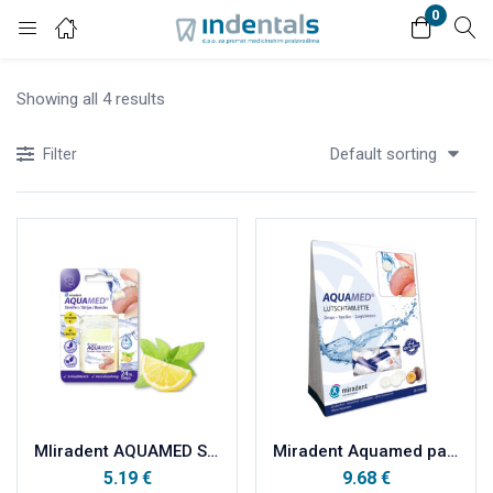
0
Login
Showing all 4 results
Enter your username and password to login.
Default sorting
Filter
Remember me
Lost password?
MIiradent AQUAMED STRIPS a24
Miradent Aquamed pastile protiv suhoće usta 26kom
5.19
€
9.68
€