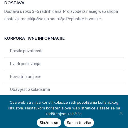
DOSTAVA
Dostava u roku 3–5 radnih dana. Proizvode iz našeg web shopa
dostavljamo isključivo na područje Republike Hrvatske.
KORPORATIVNE INFORMACIJE
Pravila privatnosti
Uvjeti poslovanja
Povrati i zamjene
Obavijest o kolačićima
Ova web stranica koristi kolačiće radi poboljšanja korisničkog
iskustva. Nastavkom korištenja ove web stranice slažete se sa
korištenjem kolačića.
Slažem se
Saznajte više
© 2026 Indentals. Sva prava pridržana – Design by
Michel studio