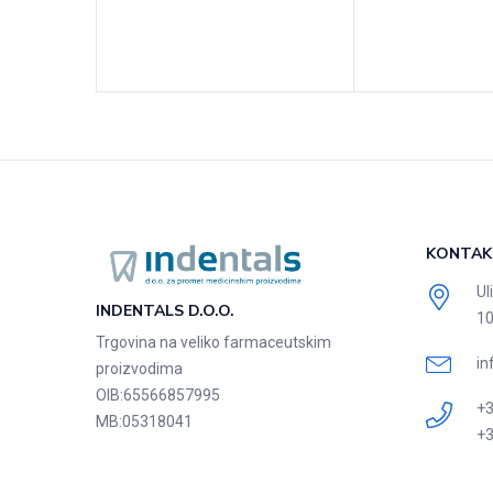
KONTAK
Ul
INDENTALS D.O.O.
10
Trgovina na veliko farmaceutskim
in
proizvodima
OIB:
65566857995
+3
MB:
05318041
+3