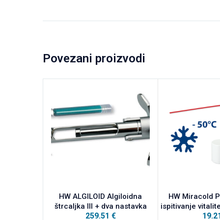
Povezani proizvodi
HW ALGILOID Algiloidna
HW Miracold Pl
štrcaljka III + dva nastavka
ispitivanje vital
259.51
€
19.2