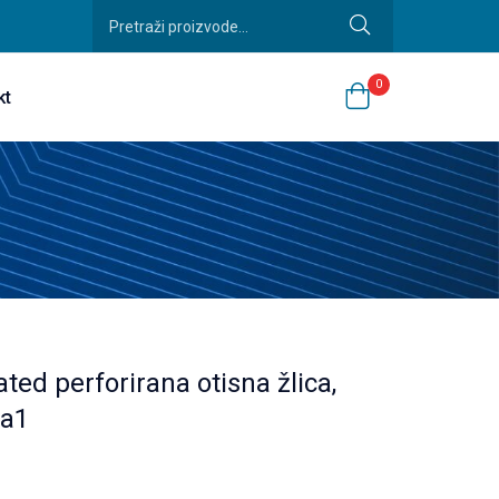
0
kt
ted perforirana otisna žlica,
 a1