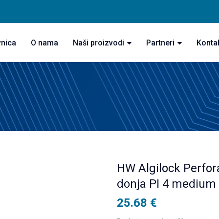
vnica
O nama
Naši proizvodi
Partneri
Konta
HW Algilock Perfora
donja PI 4 medium
25.68
€