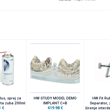
us, sprej za
HW STUDY MODEL DEMO
HW Fit Ru
iteta zuba 200ml
IMPLANT C+B
Separator, 
1
€
419.98
€
širenje interd