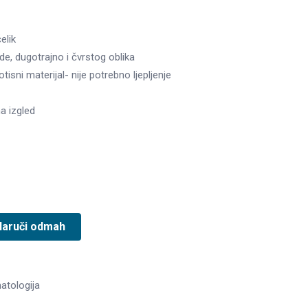
elik
ade, dugotrajno i čvrstog oblika
tisni materijal- nije potrebno ljepljenje
a izgled
Naruči odmah
atologija