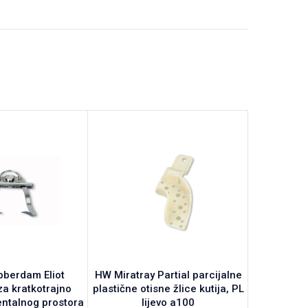
bberdam Eliot
HW Miratray Partial parcijalne
HW Micro-
za kratkotrajno
plastične otisne žlice kutija, PL
k
entalnog prostora
lijevo a100