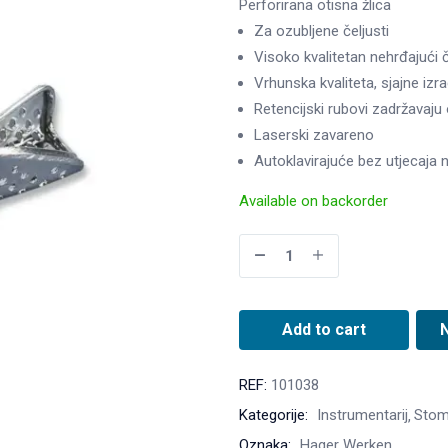
Perforirana otisna žlica
Za ozubljene čeljusti
Visoko kvalitetan nehrđajući č
Vrhunska kvaliteta, sjajne izr
Retencijski rubovi zadržavaju o
Laserski zavareno
Autoklavirajuće bez utjecaja n
Available on backorder
Add to cart
REF:
101038
Kategorije:
Instrumentarij
Stom
Oznaka:
Hager Werken