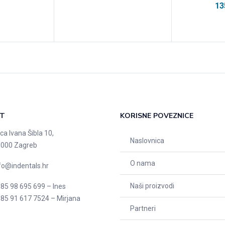
13
T
KORISNE POVEZNICE
ica Ivana Šibla 10,
Naslovnica
000 Zagreb
O nama
fo@indentals.hr
Naši proizvodi
85 98 695 699 – Ines
85 91 617 7524 – Mirjana
Partneri