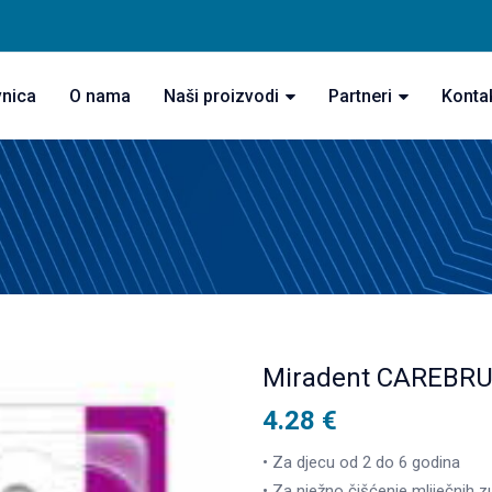
vnica
O nama
Naši proizvodi
Partneri
Konta
Miradent CAREBRUS
4.28
€
• Za djecu od 2 do 6 godina
• Za nježno čišćenje mliječnih 