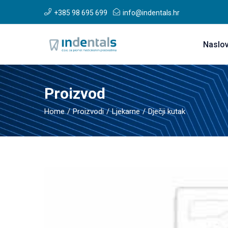
+385 98 695 699
info@indentals.hr
Naslo
Proizvod
Home
Proizvodi
Ljekarne
Dječji kutak