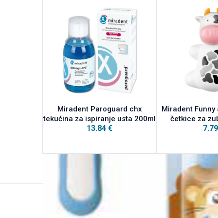
Miradent Paroguard chx
Miradent Funny 
tekućina za ispiranje usta 200ml
četkice za z
13.84
€
7.7