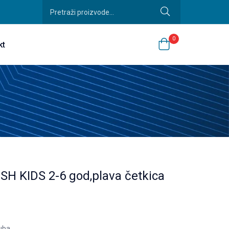
0
kt
H KIDS 2-6 god,plava četkica
zuba