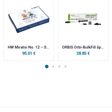
HW Miratoi No. 12 – SET MEDALJA+DIPLOME ZA HRABROST 50 kom
ORBIS Orbi-BulkFill šprica 2g
95.01
€
38.85
€