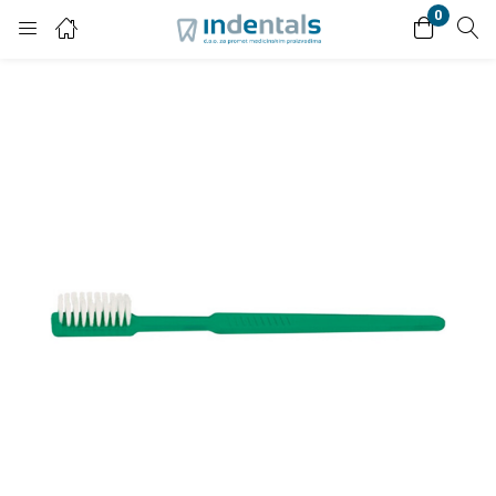
0
Login
Enter your username and password to login.
Remember me
Lost password?