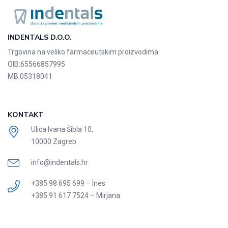
INDENTALS D.O.O.
Trgovina na veliko farmaceutskim proizvodima
OIB:
65566857995
MB:
05318041
KONTAKT
Ulica Ivana Šibla 10,
10000 Zagreb
info@indentals.hr
+385 98 695 699 – Ines
+385 91 617 7524 – Mirjana