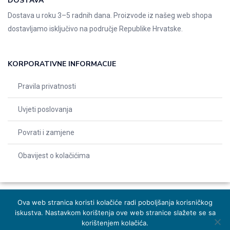
DOSTAVA
Dostava u roku 3–5 radnih dana. Proizvode iz našeg web shopa
dostavljamo isključivo na područje Republike Hrvatske.
KORPORATIVNE INFORMACIJE
Pravila privatnosti
Uvjeti poslovanja
Povrati i zamjene
Obavijest o kolačićima
Ova web stranica koristi kolačiće radi poboljšanja korisničkog
iskustva. Nastavkom korištenja ove web stranice slažete se sa
© 2026 Indentals. Sva prava pridržana – Design by
Michel studio
korištenjem kolačića.