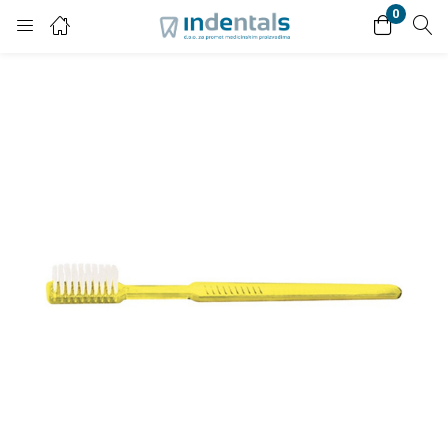
0
Login
Enter your username and password to login.
Remember me
Lost password?