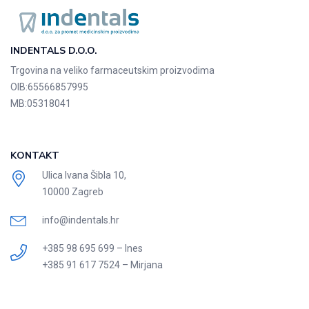
INDENTALS D.O.O.
Trgovina na veliko farmaceutskim proizvodima
OIB:
65566857995
MB:
05318041
KONTAKT
Ulica Ivana Šibla 10,
10000 Zagreb
info@indentals.hr
+385 98 695 699 – Ines
+385 91 617 7524 – Mirjana