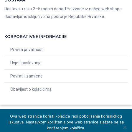
DOSTAVA
Dostava u roku 3–5 radnih dana. Proizvode iz našeg web shopa
dostavljamo isključivo na područje Republike Hrvatske.
KORPORATIVNE INFORMACIJE
Pravila privatnosti
Uvjeti poslovanja
Povrati i zamjene
Obavijest o kolačićima
Ova web stranica koristi kolačiće radi poboljšanja korisničkog
iskustva. Nastavkom korištenja ove web stranice slažete se sa
© 2026 Indentals. Sva prava pridržana – Design by
Michel studio
korištenjem kolačića.