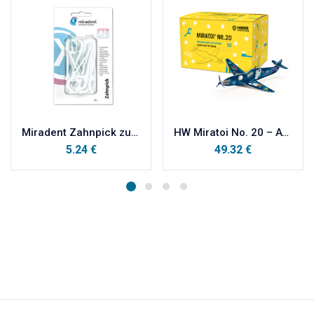
Miradent Zahnpick zubna čačkalica 30kom
HW Miratoi No. 20 – AVIONI ZA HRABRE PACIJENTE 50 kom
5.24
€
49.32
€