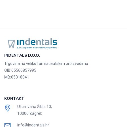
INDENTALS D.O.O.
Trgovina na veliko farmaceutskim proizvodima
OIB:
65566857995
MB:
05318041
KONTAKT
Ulica Ivana Šibla 10,
10000 Zagreb
info@indentals.hr