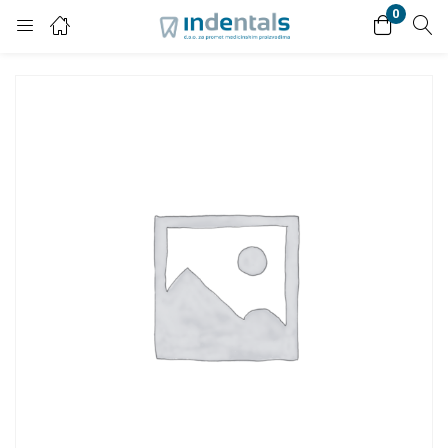
0
Login
Enter your username and password to login.
Remember me
Lost password?