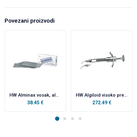
Povezani proizvodi
HW Alminax vosak, aluminijski vosak 250g
HW Algiloid visoko precizan otisni materijal na bazi vode, injekcija III, uključena 2 dodatka
38.45
€
272.49
€