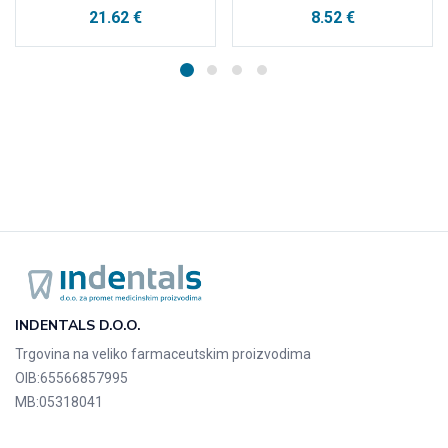
21.62
€
8.52
€
INDENTALS D.O.O.
Trgovina na veliko farmaceutskim proizvodima
OIB:
65566857995
MB:
05318041