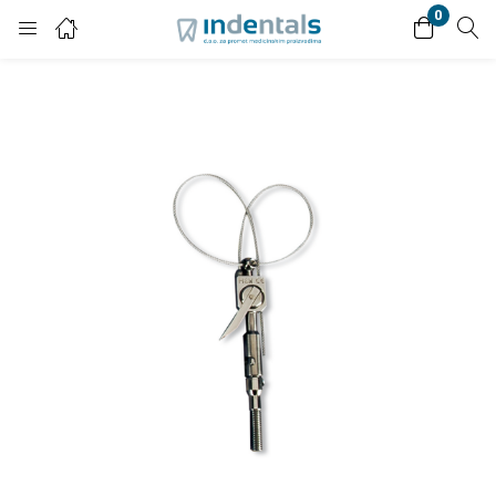
0
Login
Enter your username and password to login.
Remember me
Lost password?