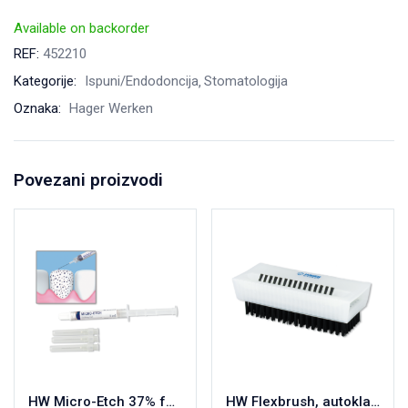
Available on backorder
REF:
452210
Kategorije:
Ispuni/Endodoncija
Stomatologija
Oznaka:
Hager Werken
Povezani proizvodi
HW Micro-Etch 37% fosforna kiselina 2ml
HW Flexbrush, autoklavirajuća četka za nokte