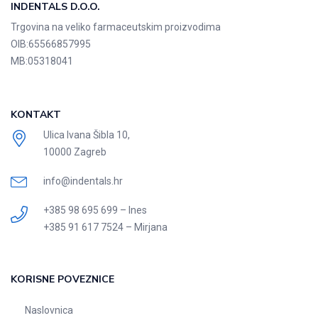
INDENTALS D.O.O.
Trgovina na veliko farmaceutskim proizvodima
OIB:
65566857995
MB:
05318041
KONTAKT
Ulica Ivana Šibla 10,
10000 Zagreb
info@indentals.hr
+385 98 695 699 – Ines
+385 91 617 7524 – Mirjana
KORISNE POVEZNICE
Naslovnica