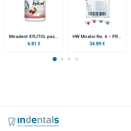
Miradent XYLITOL pastile 60 g , box TREŠNJA
HW Miratoi No. 6 – PRSTENČIĆI 100 kom
6.81
€
34.89
€