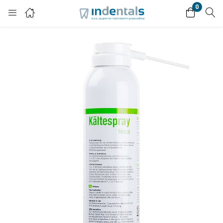
0
Login
Enter your username and password to login.
Remember me
Lost password?