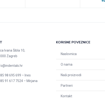
9
T
KORISNE POVEZNICE
ica Ivana Šibla 10,
Naslovnica
000 Zagreb
O nama
fo@indentals.hr
Naši proizvodi
85 98 695 699 – Ines
85 91 617 7524 – Mirjana
Partneri
Kontakt