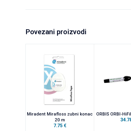
Povezani proizvodi
Miradent Mirafloss zubni konac
ORBIS ORBI-HiFi
34.7
20 m
7.75
€