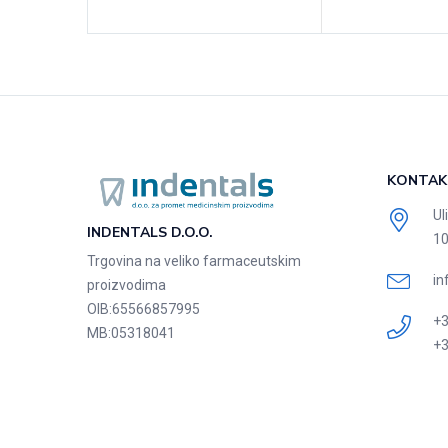
KONTAK
Ul
INDENTALS D.O.O.
10
Trgovina na veliko farmaceutskim
in
proizvodima
OIB:
65566857995
+3
MB:
05318041
+3