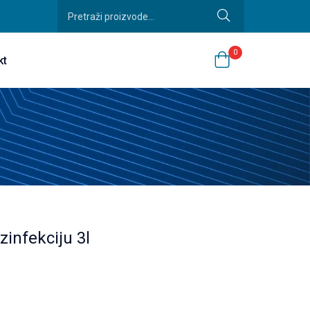
0
kt
infekciju 3l