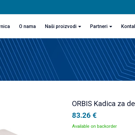
vnica
O nama
Naši proizvodi
Partneri
Konta
ORBIS Kadica za dez
83.26
€
Available on backorder