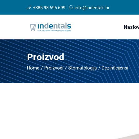
+385 98 695 699
info@indentals.hr
Naslo
Proizvod
Home
Proizvodi
Stomatologija
Dezinficijensi