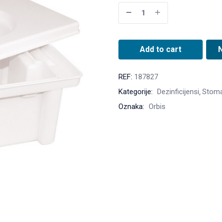
Add to cart
REF:
187827
Kategorije:
Dezinficijensi
Stoma
Oznaka:
Orbis