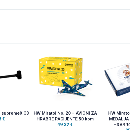
l supremeX C3
HW Miratoi No. 20 – AVIONI ZA
HW Miratoi
8
€
HRABRE PACIJENTE 50 kom
MEDALJA
49.32
€
HRABRO