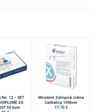
 No. 12 – SET
Miradent Zahnpick zubna
Miradent XY
+DIPLOME ZA
čačkalica 100kom
bo
17.76
€
ST 50 kom