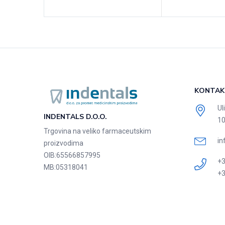
KONTAK
Ul
INDENTALS D.O.O.
10
Trgovina na veliko farmaceutskim
in
proizvodima
OIB:
65566857995
+3
MB:
05318041
+3