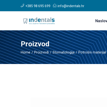
+385 98 695 699
info@indentals.hr
Naslo
Proizvod
Home
Proizvodi
Stomatologija
Potrošni materijal