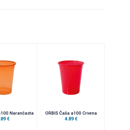
a100 Narančasta
ORBIS Čaša a100 Crvena
ORBIS Ubru
.89
€
4.89
€