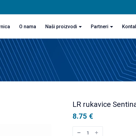
vnica
O nama
Naši proizvodi
Partneri
Konta
LR rukavice Sentin
8.75
€