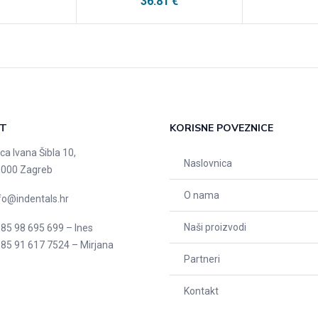
36.81
€
T
KORISNE POVEZNICE
ica Ivana Šibla 10,
Naslovnica
000 Zagreb
O nama
fo@indentals.hr
Naši proizvodi
85 98 695 699 – Ines
85 91 617 7524 – Mirjana
Partneri
Kontakt