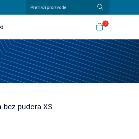
0
kt
a bez pudera XS