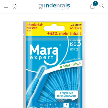
0
Login
Enter your username and password to login.
Remember me
Lost password?