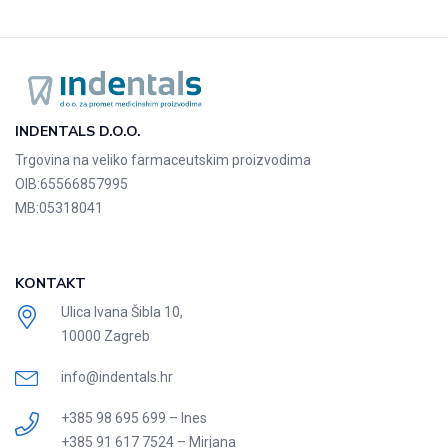
INDENTALS D.O.O.
Trgovina na veliko farmaceutskim proizvodima
OIB:
65566857995
MB:
05318041
KONTAKT
Ulica Ivana Šibla 10,
10000 Zagreb
info@indentals.hr
+385 98 695 699 – Ines
+385 91 617 7524 – Mirjana