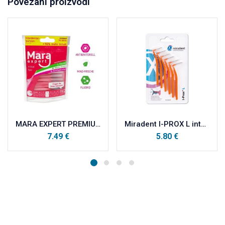
Povezani proizvodi
MARA EXPERT PREMIUM interdentalne četkice BRUSH IS0 2(medium fine) crvena a12
Miradent I-PROX L interdentalna četkica narančasta (konusna) 0,8mm, 6 kom
7.49
€
5.80
€