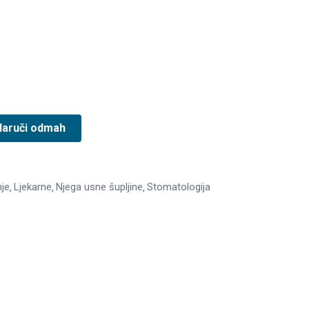
Naruči odmah
nje
Ljekarne
Njega usne šupljine
Stomatologija