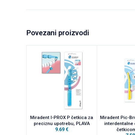
Povezani proizvodi
Miradent I-PROX P četkica za
Miradent Pic-Br
preciznu upotrebu, PLAVA
interdentalne 
9.69
€
četkicom