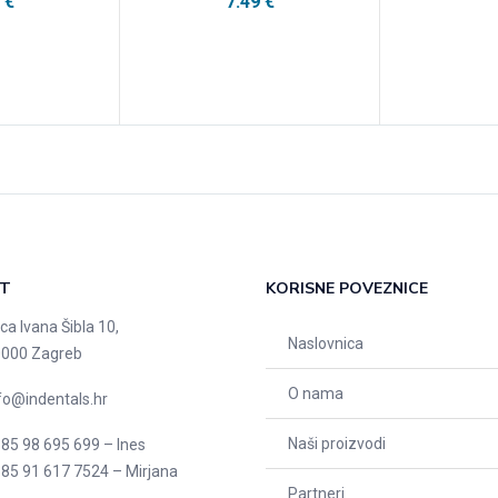
9
€
7.49
€
T
KORISNE POVEZNICE
ica Ivana Šibla 10,
Naslovnica
000 Zagreb
O nama
fo@indentals.hr
Naši proizvodi
85 98 695 699 – Ines
85 91 617 7524 – Mirjana
Partneri