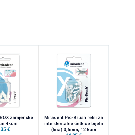
PROX zamjenske
Miradent Pic-Brush refili za
MARA E
ice 4kom
interdentalne četkice bijela
interdent
.35
€
(fina) 0,6mm, 12 kom
ISO 0(ex