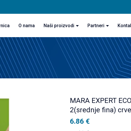
vnica
O nama
Naši proizvodi
Partneri
Konta
MARA EXPERT ECOSM
2(srednje fina) crv
6.86
€