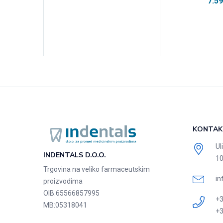
7.5
KONTAK
Ul
INDENTALS D.O.O.
10
Trgovina na veliko farmaceutskim
in
proizvodima
OIB:
65566857995
+3
MB:
05318041
+3