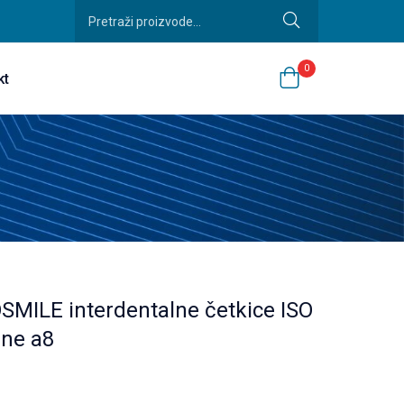
0
kt
ILE interdentalne četkice ISO
ene a8