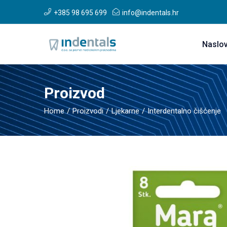
+385 98 695 699
info@indentals.hr
Naslo
Proizvod
Home
Proizvodi
Ljekarne
Interdentalno čišćenje