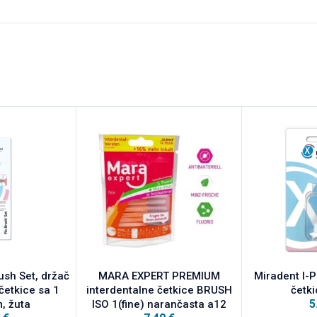
ush Set, držač
MARA EXPERT PREMIUM
Miradent I-
četkice sa 1
interdentalne četkice BRUSH
četk
5
, žuta
ISO 1(fine) narančasta a12