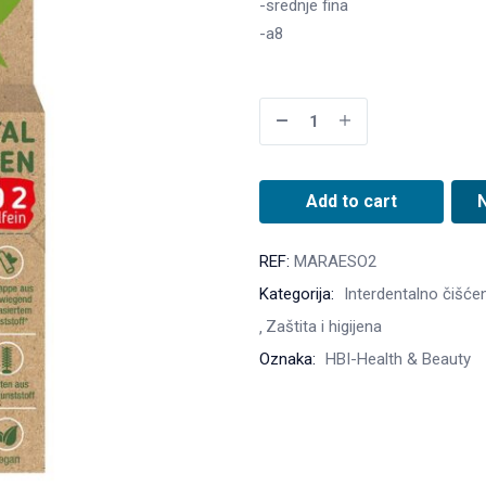
-srednje fina
-a8
Add to cart
REF:
MARAESO2
Kategorija:
Interdentalno čišće
Zaštita i higijena
Oznaka:
HBI-Health & Beauty