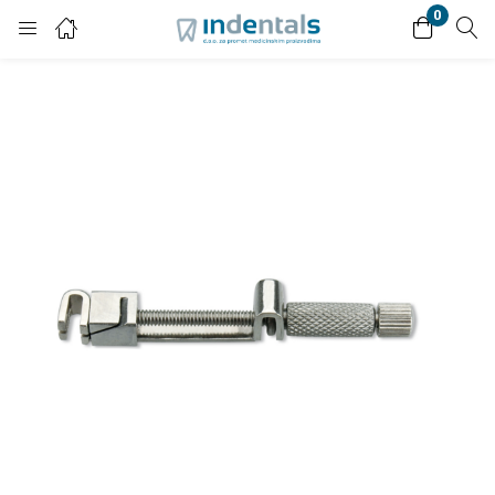
0
Login
Enter your username and password to login.
Remember me
Lost password?