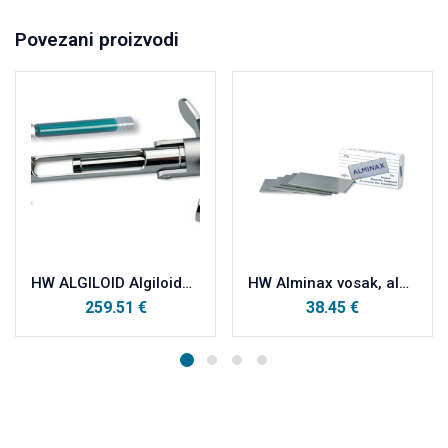
Povezani proizvodi
HW ALGILOID Algiloidna štrcaljka III + dva nastavka
HW Alminax vosak, aluminijski vosak 250g
259.51
€
38.45
€