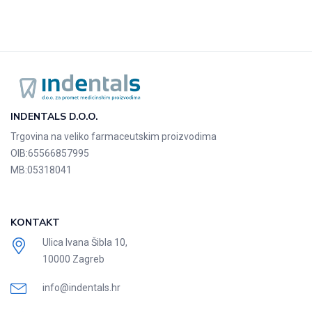
INDENTALS D.O.O.
Trgovina na veliko farmaceutskim proizvodima
OIB:
65566857995
MB:
05318041
KONTAKT
Ulica Ivana Šibla 10,
10000 Zagreb
info@indentals.hr