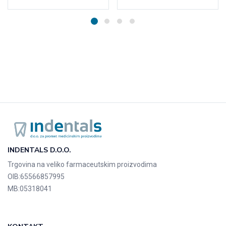
INDENTALS D.O.O.
Trgovina na veliko farmaceutskim proizvodima
OIB:
65566857995
MB:
05318041