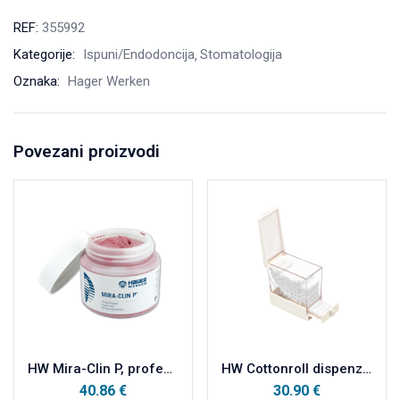
REF:
355992
Kategorije:
Ispuni/Endodoncija
Stomatologija
Oznaka:
Hager Werken
Povezani proizvodi
HW Mira-Clin P, profesionalna pasta za poliranje i aproksimalno čišćenje 250g
HW Cottonroll dispenzer za vaterole
40.86
€
30.90
€