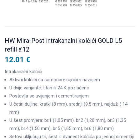
HW Mira-Post intrakanalni kolčići GOLD L5
refill a’12
12.01
€
Intrakanalni kolčići
Aktivni kolčići sa samonarezujućim navojem
U dvije varijante: titan ili 24 K pozlaćeno
Postavlja se uvijanjem i cementiranjem
U četiri duljine: kratki (8 mm), srednji (9,5 mm), najduži ( 14
mm)
U šest promjera: br.1 (1,05 mm), br.2 (1,20 mm), br.3 (1,35
mm), br.4 (1,50 mm), br.5 (1,65 mm), br.6 (1,80 mm)
Setovi uključuju tri, šest ili dvanest kolčića po jednoj dimenziji