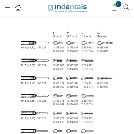
0
Login
Enter your username and password to login.
Remember me
Lost password?