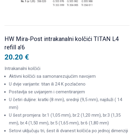
HW Mira-Post intrakanalni kolčići TITAN L4
refill a’6
20.20
€
Intrakanalni kolčići
Aktivni kolčići sa samonarezujućim navojem
U dvije varijante: titan ili 24 K pozlaćeno
Postavlja se uvijanjem i cementiranjem
U četiri duljine: kratki (8 mm), srednji (9,5 mm), najduži ( 14
mm)
U šest promjera: br.1 (1,05 mm), br.2 (1,20 mm), br.3 (1,35
mm), br.4 (1,50 mm), br.5 (1,65 mm), br.6 (1,80 mm)
Setovi uključuju tri, šest ili dvanest kolčića po jednoj dimenziji