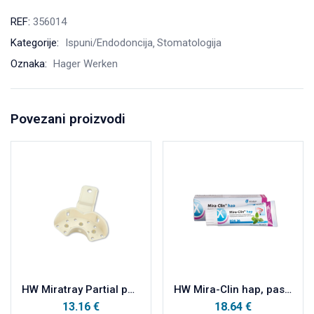
REF:
356014
Kategorije:
Ispuni/Endodoncija
Stomatologija
Oznaka:
Hager Werken
Povezani proizvodi
HW Miratray Partial parcijalne plastične otisne žlice vrećica, PM sredina a12
HW Mira-Clin hap, pasta za poliranje sa hidroksiapatitom 75ml
13.16
€
18.64
€