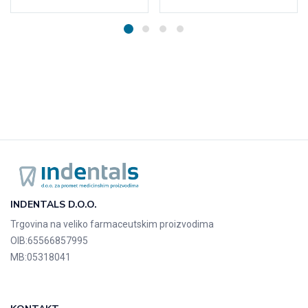
INDENTALS D.O.O.
Trgovina na veliko farmaceutskim proizvodima
OIB:
65566857995
MB:
05318041