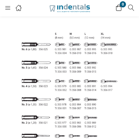
0
Login
Enter your username and password to login.
Remember me
Lost password?