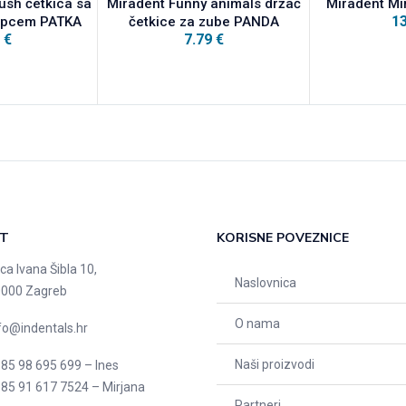
ush četkica sa
Miradent Funny animals držač
Miradent Mi
1
lopcem PATKA
četkice za zube PANDA
5
€
7.79
€
T
KORISNE POVEZNICE
ica Ivana Šibla 10,
Naslovnica
000 Zagreb
O nama
fo@indentals.hr
Naši proizvodi
85 98 695 699 – Ines
85 91 617 7524 – Mirjana
Partneri