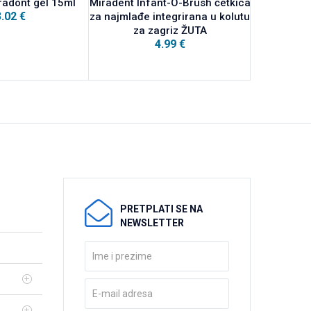
radont gel 15ml
Miradent Infant-O-Brush četkica
Miradent In
3.02
€
za najmlađe integrirana u kolutu
za najmlađe
za zagriz ŽUTA
za z
4.99
€
PRETPLATI SE NA
NEWSLETTER