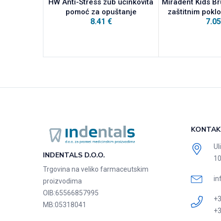
HW Anti-Stress zub učinkovita
Miradent Kids Br
pomoć za opuštanje
zaštitnim pok
8.41
€
7.0
KONTAK
Ul
INDENTALS D.O.O.
10
Trgovina na veliko farmaceutskim
in
proizvodima
OIB:
65566857995
+3
MB:
05318041
+3