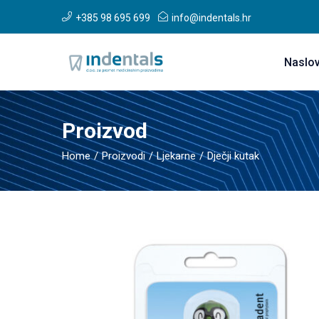
+385 98 695 699
info@indentals.hr
Naslo
Proizvod
Home
Proizvodi
Ljekarne
Dječji kutak