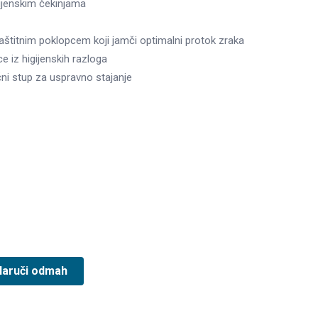
gijenskim čekinjama
zaštitnim poklopcem koji jamči optimalni protok zraka
e iz higijenskih razloga
čni stup za uspravno stajanje
Naruči odmah