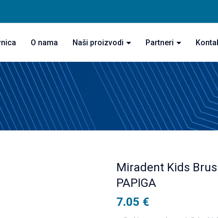
vnica
O nama
Naši proizvodi
Partneri
Konta
Miradent Kids Brus
PAPIGA
7.05
€