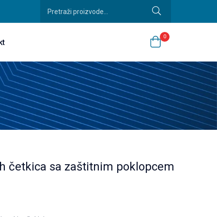
0
kt
h četkica sa zaštitnim poklopcem