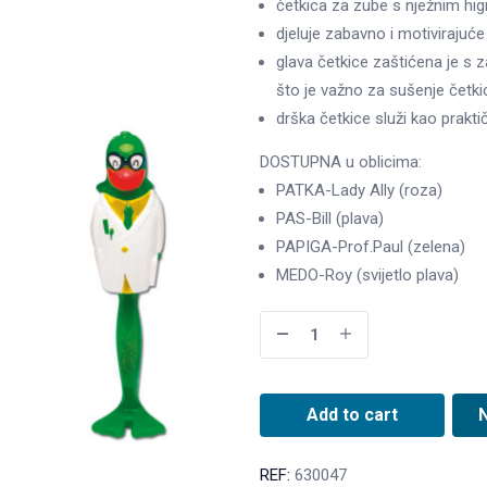
četkica za zube s nježnim hi
djeluje zabavno i motivirajuće
glava četkice zaštićena je s 
što je važno za sušenje četkic
drška četkice služi kao prakti
DOSTUPNA u oblicima:
PATKA-Lady Ally (roza)
PAS-Bill (plava)
PAPIGA-Prof.Paul (zelena)
MEDO-Roy (svijetlo plava)
Add to cart
REF:
630047