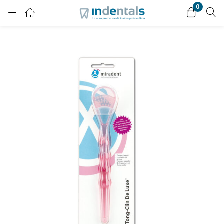
0
Login
Enter your username and password to login.
Remember me
Lost password?