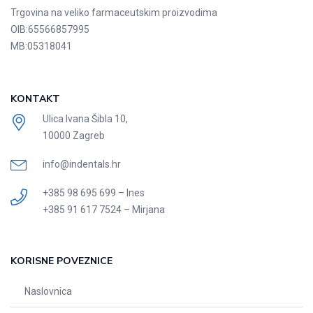
Trgovina na veliko farmaceutskim proizvodima
OIB:
65566857995
MB:
05318041
KONTAKT
Ulica Ivana Šibla 10,
10000 Zagreb
info@indentals.hr
+385 98 695 699 – Ines
+385 91 617 7524 – Mirjana
KORISNE POVEZNICE
Naslovnica