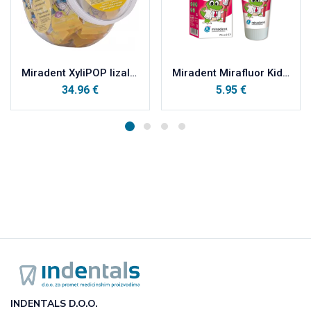
Miradent XyliPOP lizalica zašećerena 100% xylitolom a25 banana
Miradent Mirafluor Kids pasta-malina
34.96
€
5.95
€
INDENTALS D.O.O.