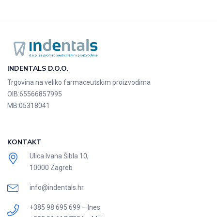
INDENTALS D.O.O.
Trgovina na veliko farmaceutskim proizvodima
OIB:
65566857995
MB:
05318041
KONTAKT
Ulica Ivana Šibla 10,
10000 Zagreb
info@indentals.hr
+385 98 695 699 – Ines