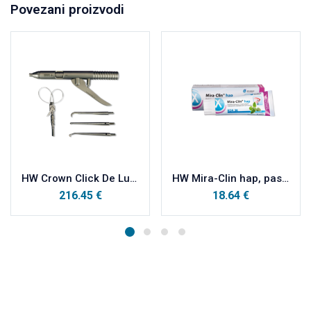
Povezani proizvodi
HW Crown Click De Luxe, mehanički odstranjivač kruna i mostova, set, instrument s nastavcima 1-3
HW Mira-Clin hap, pasta za poliranje sa hidroksiapatitom 75ml
216.45
€
18.64
€