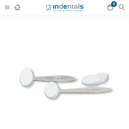
0
Login
Enter your username and password to login.
Remember me
Lost password?