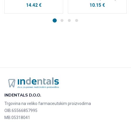
14.42
€
10.15
€
INDENTALS D.O.O.
Trgovina na veliko farmaceutskim proizvodima
OIB:
65566857995
MB:
05318041