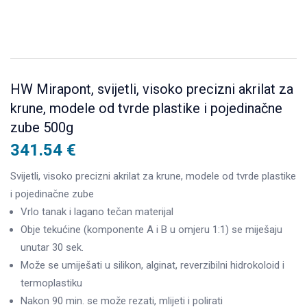
HW Mirapont, svijetli, visoko precizni akrilat za
krune, modele od tvrde plastike i pojedinačne
zube 500g
341.54
€
Svijetli, visoko precizni akrilat za krune, modele od tvrde plastike
i pojedinačne zube
Vrlo tanak i lagano tečan materijal
Obje tekućine (komponente A i B u omjeru 1:1) se miješaju
unutar 30 sek.
Može se umiješati u silikon, alginat, reverzibilni hidrokoloid i
termoplastiku
Nakon 90 min. se može rezati, mlijeti i polirati