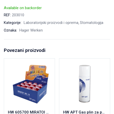
Available on backorder
REF:
203010
Kategorije:
Laboratorijski proizvodi i oprema
Stomatologija
Oznaka:
Hager Werken
Povezani proizvodi
HW 605700 MIRATOI No.14 ZUBIĆI a8
HW APT Gas plin za punjenje plamenika 200ml