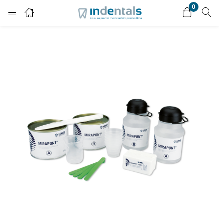
0
Login
Enter your username and password to login.
Remember me
Lost password?