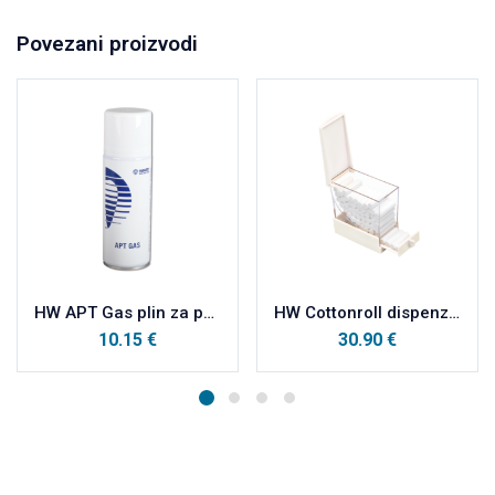
Povezani proizvodi
HW APT Gas plin za punjenje plamenika 200ml
HW Cottonroll dispenzer za vaterole
10.15
€
30.90
€