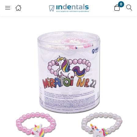
0
Login
Enter your username and password to login.
Remember me
Lost password?