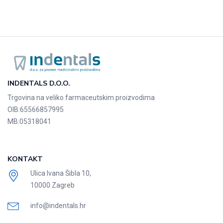
INDENTALS D.O.O.
Trgovina na veliko farmaceutskim proizvodima
OIB:
65566857995
MB:
05318041
KONTAKT
Ulica Ivana Šibla 10,
10000 Zagreb
info@indentals.hr