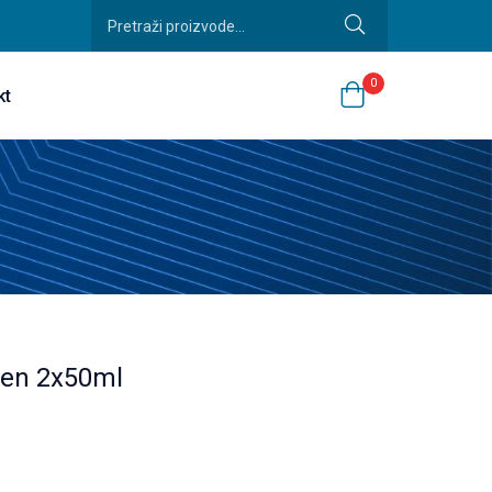
0
kt
een 2x50ml