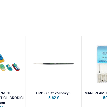
 No. 10 –
ORBIS Kist kolinsky 3
MANI REAMER
5.62
€
5
IĆI I BRODIĆI
kom