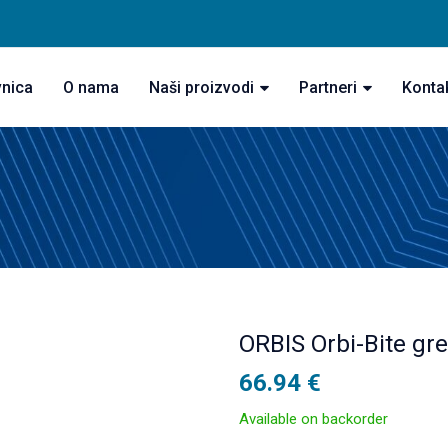
vnica
O nama
Naši proizvodi
Partneri
Konta
ORBIS Orbi-Bite gr
66.94
€
Available on backorder