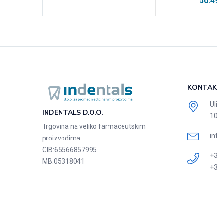
50.4
KONTAK
Ul
INDENTALS D.O.O.
10
Trgovina na veliko farmaceutskim
in
proizvodima
OIB:
65566857995
+3
MB:
05318041
+3