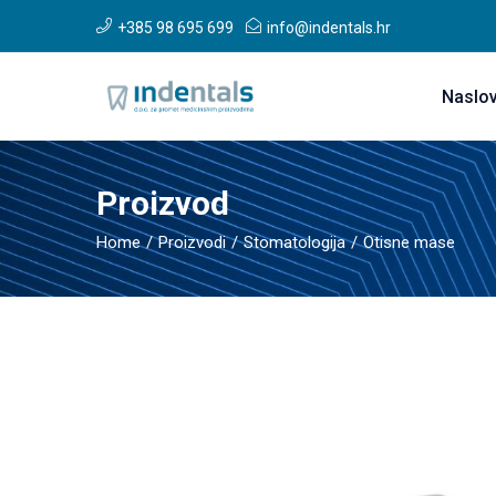
+385 98 695 699
info@indentals.hr
Naslo
Proizvod
Home
Proizvodi
Stomatologija
Otisne mase