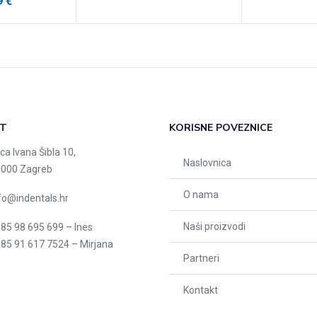
9
€
T
KORISNE POVEZNICE
ica Ivana Šibla 10,
Naslovnica
000 Zagreb
O nama
fo@indentals.hr
Naši proizvodi
85 98 695 699 – Ines
85 91 617 7524 – Mirjana
Partneri
Kontakt