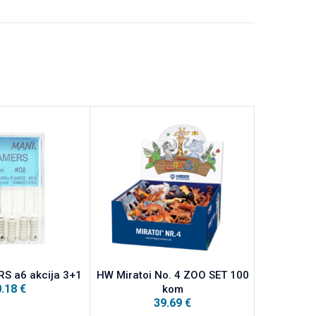
S a6 akcija 3+1
HW Miratoi No. 4 ZOO SET 100
HW Miratoi
0.18
€
kom
HRABRE 
39.69
€