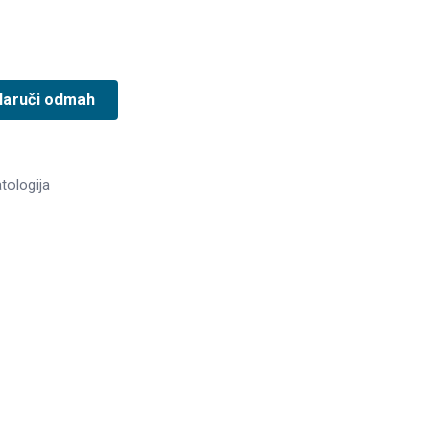
Naruči odmah
tologija