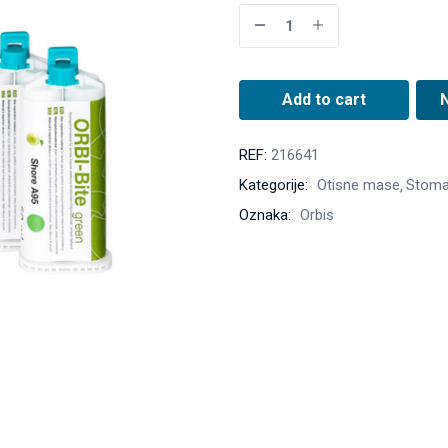
Add to cart
REF:
216641
Kategorije:
Otisne mase
Stoma
Oznaka:
Orbis