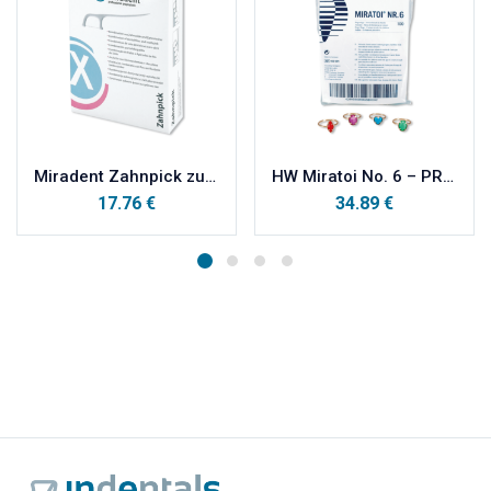
Miradent Zahnpick zubna čačkalica 100kom
HW Miratoi No. 6 – PRSTENČIĆI 100 kom
17.76
€
34.89
€