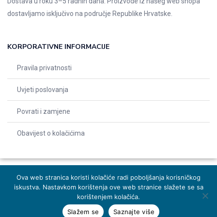
Dostava u roku 3–5 radnih dana. Proizvode iz našeg web shopa
dostavljamo isključivo na područje Republike Hrvatske.
KORPORATIVNE INFORMACIJE
Pravila privatnosti
Uvjeti poslovanja
Povrati i zamjene
Obavijest o kolačićima
Ova web stranica koristi kolačiće radi poboljšanja korisničkog
iskustva. Nastavkom korištenja ove web stranice slažete se sa
© 2026 Indentals. Sva prava pridržana – Design by
Michel studio
korištenjem kolačića.
Slažem se
Saznajte više
Dodaj u košaricu
Naruči odmah