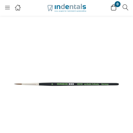
0
Login
Enter your username and password to login.
Remember me
Lost password?