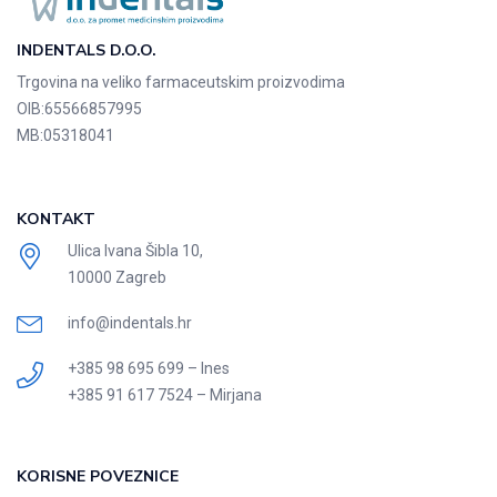
INDENTALS D.O.O.
Trgovina na veliko farmaceutskim proizvodima
OIB:
65566857995
MB:
05318041
KONTAKT
Ulica Ivana Šibla 10,
10000 Zagreb
info@indentals.hr
+385 98 695 699 – Ines
+385 91 617 7524 – Mirjana
KORISNE POVEZNICE