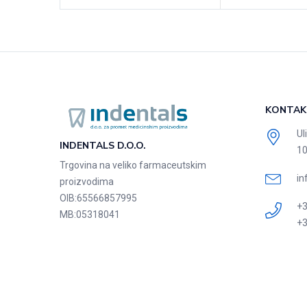
KONTAK
Ul
INDENTALS D.O.O.
10
Trgovina na veliko farmaceutskim
in
proizvodima
OIB:
65566857995
+3
MB:
05318041
+3