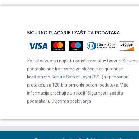
SIGURNO PLAĆANJE I ZAŠTITA PODATAKA
Za autorizaciju i naplatu koristi se sustav Corvus. Sigurno
podataka na stranicama za plaćanje osigurana je
korištenjem Secure Socket Layer (SSL) sigurnosnog
protokola sa 128-bitnom enkripcijom podataka. Više
informacija pročitajte u sekciji “Sigurnost i zaštita
podataka” u
Uvjetima poslovanja
© 2026 Indentals. Sva prava pridržana – Design by
Michel