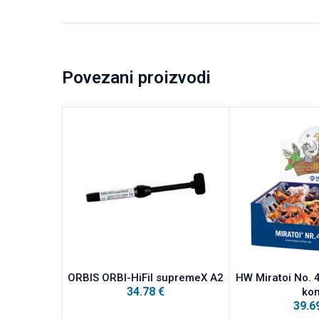
Povezani proizvodi
ORBIS ORBI-HiFil supremeX A2
HW Miratoi No. 
34.78
€
ko
39.6