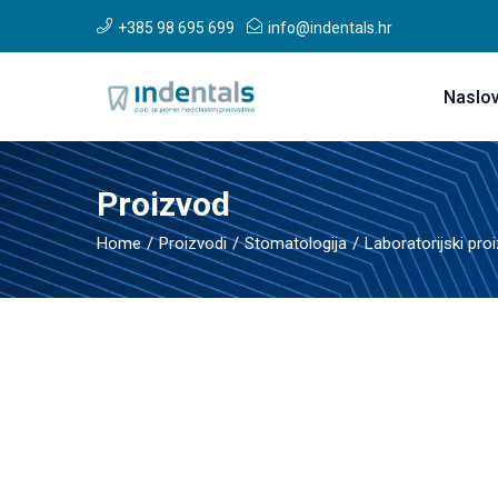
+385 98 695 699
info@indentals.hr
Naslo
Proizvod
Home
Proizvodi
Stomatologija
Laboratorijski pro