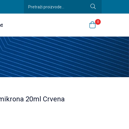
0
kt
8mikrona 20ml Crvena