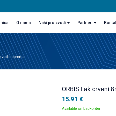
vnica
O nama
Naši proizvodi
Partneri
Konta
izvodi i oprema
ORBIS Lak crveni 
15.91
€
Available on backorder