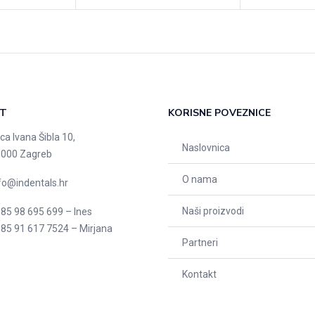
T
KORISNE POVEZNICE
ica Ivana Šibla 10,
Naslovnica
000 Zagreb
O nama
fo@indentals.hr
Naši proizvodi
85 98 695 699 – Ines
85 91 617 7524 – Mirjana
Partneri
Kontakt