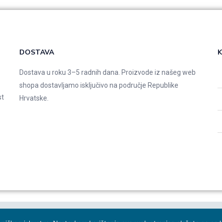
DOSTAVA
K
Dostava u roku 3–5 radnih dana. Proizvode iz našeg web
shopa dostavljamo isključivo na područje Republike
st
Hrvatske.
 studio