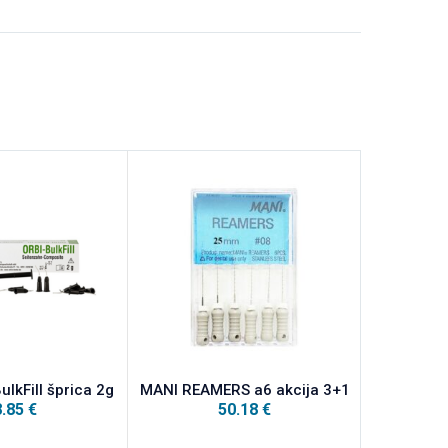
lkFill šprica 2g
MANI REAMERS a6 akcija 3+1
HW Mira
8.85
€
50.18
€
PO