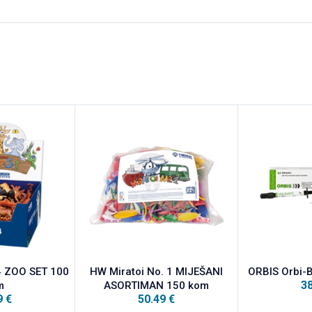
4 ZOO SET 100
HW Miratoi No. 1 MIJEŠANI
ORBIS Orbi-Bu
3
m
ASORTIMAN 150 kom
9
€
50.49
€