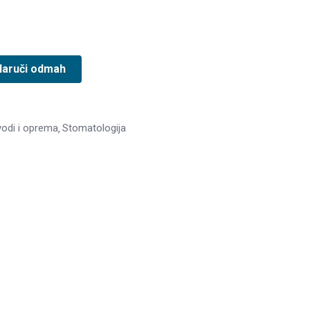
Naruči odmah
vodi i oprema
Stomatologija