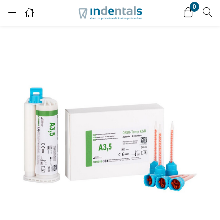
0
Login
Enter your username and password to login.
Remember me
Lost password?