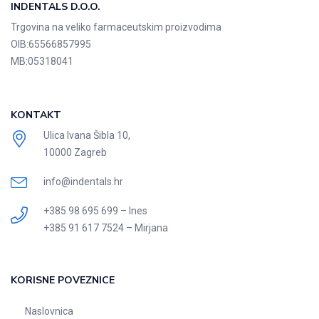
INDENTALS D.O.O.
Trgovina na veliko farmaceutskim proizvodima
OIB:
65566857995
MB:
05318041
KONTAKT
Ulica Ivana Šibla 10,
10000 Zagreb
info@indentals.hr
+385 98 695 699 – Ines
+385 91 617 7524 – Mirjana
KORISNE POVEZNICE
Naslovnica