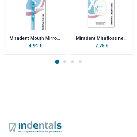
Miradent Mouth Mirror jednokratno plastično ogledalo bez zamagljivanja, plavo prozirno
Miradent Mirafloss nenavošten zubni konac 20 m
4.91
€
7.75
€