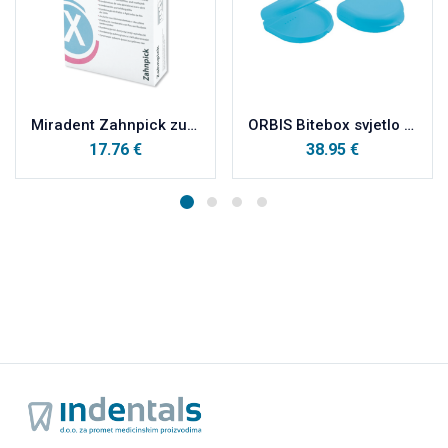
Miradent Zahnpick zubna čačkalica 100kom
ORBIS Bitebox svjetlo plava MINI
17.76
€
38.95
€