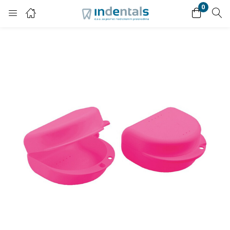
0
Login
Enter your username and password to login.
Remember me
Lost password?