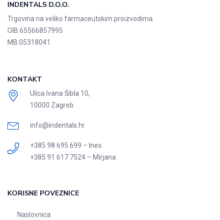
INDENTALS D.O.O.
Trgovina na veliko farmaceutskim proizvodima
OIB:
65566857995
MB:
05318041
KONTAKT
Ulica Ivana Šibla 10,
10000 Zagreb
info@indentals.hr
+385 98 695 699 – Ines
+385 91 617 7524 – Mirjana
KORISNE POVEZNICE
Naslovnica