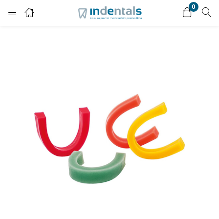
0
Login
Enter your username and password to login.
Remember me
Lost password?