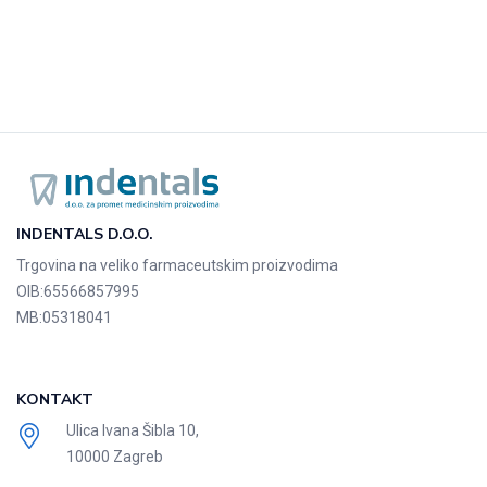
INDENTALS D.O.O.
Trgovina na veliko farmaceutskim proizvodima
OIB:
65566857995
MB:
05318041
KONTAKT
Ulica Ivana Šibla 10,
10000 Zagreb