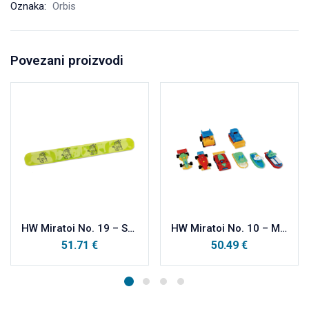
Oznaka:
Orbis
Povezani proizvodi
HW Miratoi No. 19 – SAVITLJIVA NARUKVICA 50 kom
HW Miratoi No. 10 – MINIJATURNI AUTIĆI I BRODIĆI 100 kom
51.71
€
50.49
€