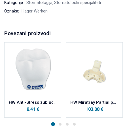
Kategorije:
Stomatologija
Stomatološki specijaliteti
Oznaka:
Hager Werken
Povezani proizvodi
HW Anti-Stress zub učinkovita pomoć za opuštanje
HW Miratray Partial parcijalne plastične otisne žlice kutija, PM sredina a100
8.41
€
103.08
€