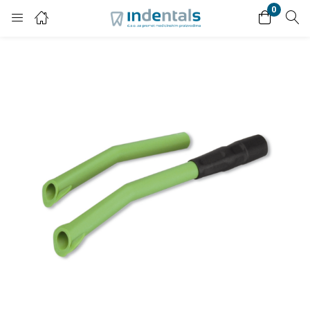
0
Login
Enter your username and password to login.
Remember me
Lost password?