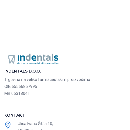
INDENTALS D.O.O.
Trgovina na veliko farmaceutskim proizvodima
OIB:
65566857995
MB:
05318041
KONTAKT
Ulica Ivana Šibla 10,