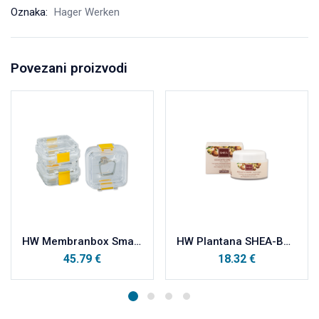
Oznaka:
Hager Werken
Povezani proizvodi
HW Membranbox Small, transportna kutija sa unutrašnjom membranom set od 12 komada 4×1,9x4cm
HW Plantana SHEA-BUTTER za zahtjevnu i suhu kožu, krema za lice 50ml
45.79
€
18.32
€