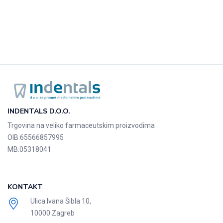
INDENTALS D.O.O.
Trgovina na veliko farmaceutskim proizvodima
OIB:
65566857995
MB:
05318041
KONTAKT
Ulica Ivana Šibla 10,
10000 Zagreb