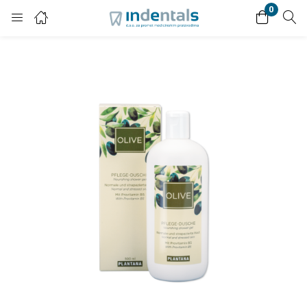
0
Login
Enter your username and password to login.
Remember me
Lost password?