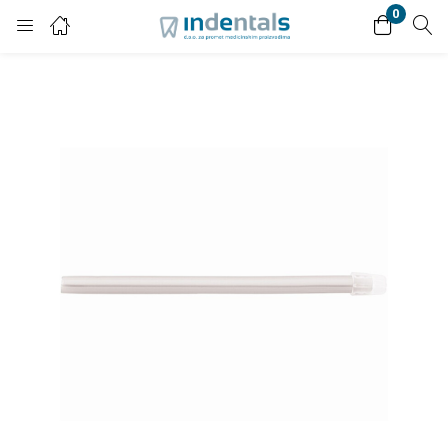
0
Login
Enter your username and password to login.
Remember me
Lost password?