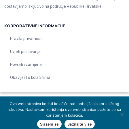
dostavljamo isključivo na područje Republike Hrvatske.
KORPORATIVNE INFORMACIJE
Pravila privatnosti
Uvjeti poslovanja
Povrati i zamjene
Obavijest o kolačićima
Ova web stranica koristi kolačiće radi poboljšanja korisničkog
iskustva. Nastavkom korištenja ove web stranice slažete se sa
© 2026 Indentals. Sva prava pridržana – Design by
Michel studio
korištenjem kolačića.
Slažem se
Saznajte više
Dodaj u košaricu
Naruči odmah