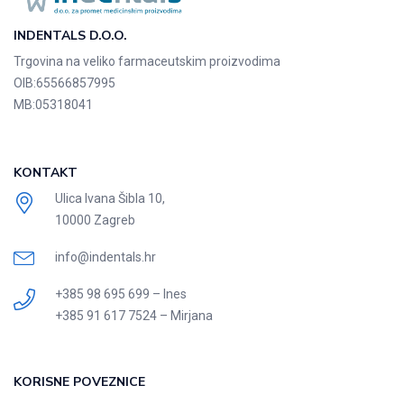
INDENTALS D.O.O.
Trgovina na veliko farmaceutskim proizvodima
OIB:
65566857995
MB:
05318041
KONTAKT
Ulica Ivana Šibla 10,
10000 Zagreb
info@indentals.hr
+385 98 695 699 – Ines
+385 91 617 7524 – Mirjana
KORISNE POVEZNICE