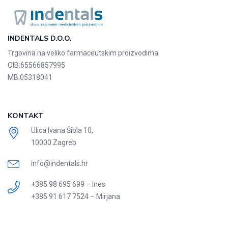
INDENTALS D.O.O.
Trgovina na veliko farmaceutskim proizvodima
OIB:
65566857995
MB:
05318041
KONTAKT
Ulica Ivana Šibla 10,
10000 Zagreb
info@indentals.hr
+385 98 695 699 – Ines
+385 91 617 7524 – Mirjana