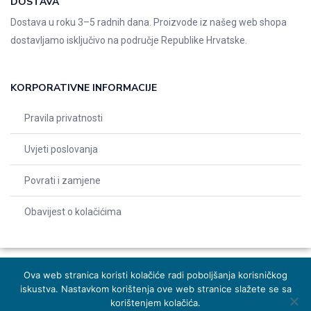
DOSTAVA
Dostava u roku 3–5 radnih dana. Proizvode iz našeg web shopa
dostavljamo isključivo na područje Republike Hrvatske.
KORPORATIVNE INFORMACIJE
Pravila privatnosti
Uvjeti poslovanja
Povrati i zamjene
Obavijest o kolačićima
Ova web stranica koristi kolačiće radi poboljšanja korisničkog
iskustva. Nastavkom korištenja ove web stranice slažete se sa
© 2026 Indentals. Sva prava pridržana – Design by
Michel studio
korištenjem kolačića.