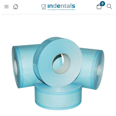
0
Login
Enter your username and password to login.
Remember me
Lost password?