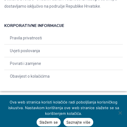
dostavljamo isključivo na područje Republike Hrvatske.
KORPORATIVNE INFORMACIJE
Pravila privatnosti
Uvjeti poslovanja
Povrati i zamjene
Obavijest o kolačićima
Ova web stranica koristi kolačiće radi poboljšanja korisničkog
iskustva. Nastavkom korištenja ove web stranice slažete se sa
© 2026 Indentals. Sva prava pridržana – Design by
Michel studio
korištenjem kolačića.
Slažem se
Saznajte više
Dodaj u košaricu
Naruči odmah