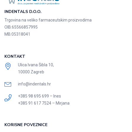
INDENTALS D.O.O.
Trgovina na veliko farmaceutskim proizvodima
OIB:
65566857995
MB:
05318041
KONTAKT
Ulica Ivana Šibla 10,
10000 Zagreb
info@indentals.hr
+385 98 695 699 – Ines
+385 91 617 7524 – Mirjana
KORISNE POVEZNICE