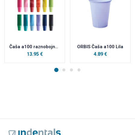
Čaša a100 raznobojne 3+1
ORBIS Čaša a100 Lila
13.95
€
4.89
€