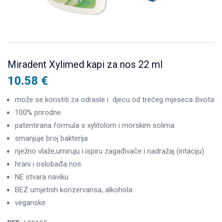
Miradent Xylimed kapi za nos 22 ml
10.58
€
može se koristiti za odrasle i djecu od trećeg mjeseca života
100% prirodne
patentirana formula s xylitolom i morskim solima
smanjuje broj bakterija
nježno vlaže,umiruju i ispiru zagađivače i nadražaj (iritaciju)
hrani i oslobađa nos
NE stvara naviku
BEZ umjetnih konzervansa, alkohola
veganske