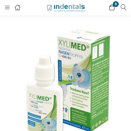
0
Login
Enter your username and password to login.
Remember me
Lost password?