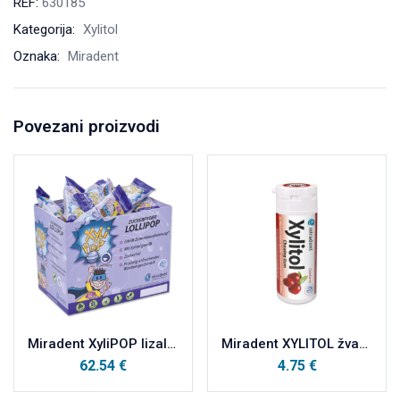
REF:
630185
Kategorija:
Xylitol
Oznaka:
Miradent
Povezani proizvodi
Miradent XyliPOP lizalica zašećerena 100% xylitolom a50 borovnica
Miradent XYLITOL žvakaća guma BRUSNICA 30kom
62.54
€
4.75
€