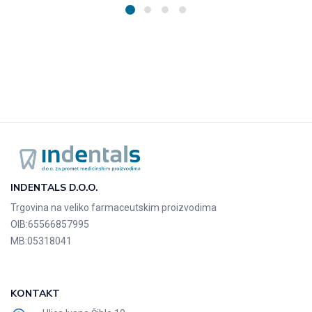
INDENTALS D.O.O.
Trgovina na veliko farmaceutskim proizvodima
OIB:
65566857995
MB:
05318041
KONTAKT