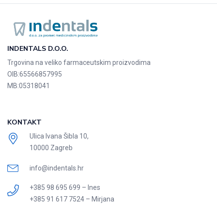
INDENTALS D.O.O.
Trgovina na veliko farmaceutskim proizvodima
OIB:
65566857995
MB:
05318041
KONTAKT
Ulica Ivana Šibla 10,
10000 Zagreb
info@indentals.hr
+385 98 695 699 – Ines
+385 91 617 7524 – Mirjana