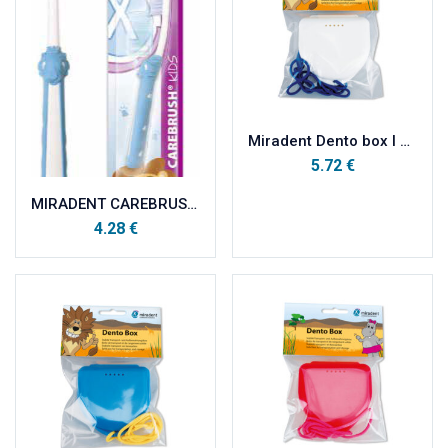
Miradent Dento box I kutijica za odlaganje ortodontskih radova BIJELA
5.72
€
MIRADENT CAREBRUSH KIDS 2-6 godina roza četkica
4.28
€