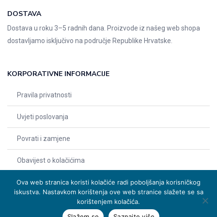
DOSTAVA
Dostava u roku 3–5 radnih dana. Proizvode iz našeg web shopa
dostavljamo isključivo na područje Republike Hrvatske.
KORPORATIVNE INFORMACIJE
Pravila privatnosti
Uvjeti poslovanja
Povrati i zamjene
Obavijest o kolačićima
Ova web stranica koristi kolačiće radi poboljšanja korisničkog
iskustva. Nastavkom korištenja ove web stranice slažete se sa
korištenjem kolačića.
Slažem se
Saznajte više