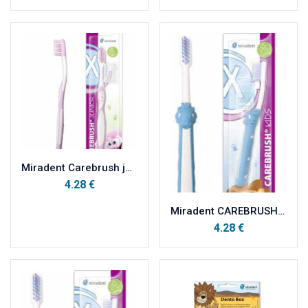
Miradent Carebrush junior 6-12 god, plava četkica
4.28
€
Miradent CAREBRUSH KIDS 2-6 god,plava četkica
4.28
€