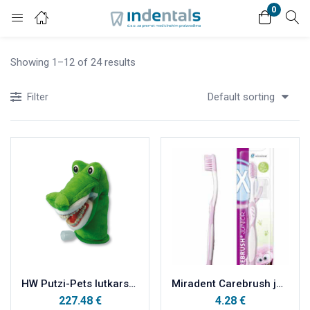
0
Login
Showing 1–12 of 24 results
Enter your username and password to login.
Default sorting
Filter
Remember me
Lost password?
HW Putzi-Pets lutkarske igračke sa zubima KROKODIL
Miradent Carebrush junior , roza četkica
227.48
€
4.28
€