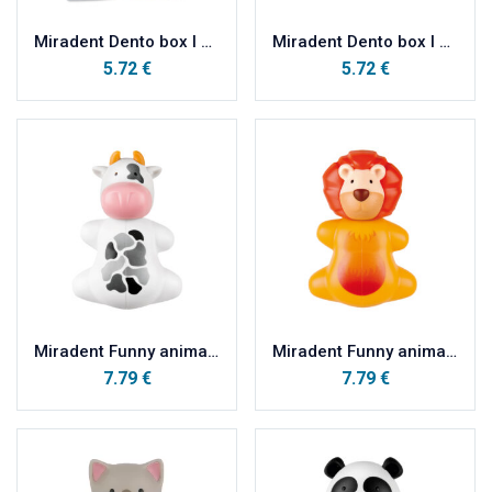
Miradent Dento box I kutijica za odlaganje ortodontskih radova PLAVA
Miradent Dento box I kutijica za odlaganje ortodontskih radova ROZA
5.72
€
5.72
€
Miradent Funny animals držač četkice za zube KRAVICA
Miradent Funny animals držač četkice za zube LAV
7.79
€
7.79
€