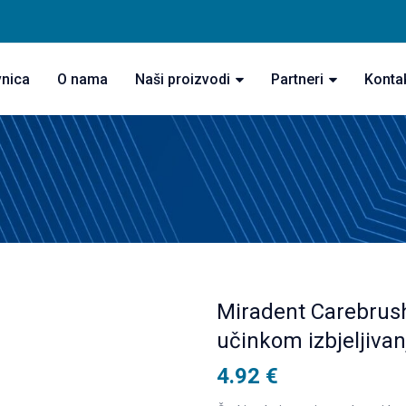
vnica
O nama
Naši proizvodi
Partneri
Konta
Miradent Carebrush
učinkom izbjeljiva
4.92
€