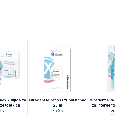
box kutijica za
Miradent Mirafloss zubni konac
Miradent I-PR
eze+četkica
20 m
za interdent
1
€
7.75
€
pr