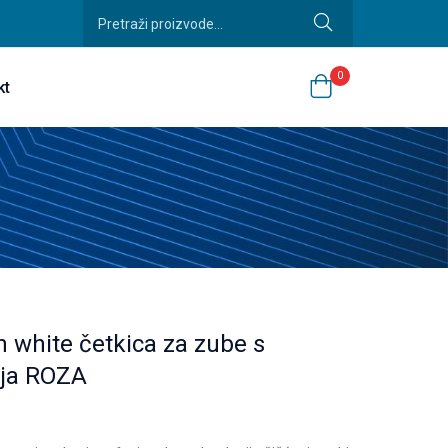
0
kt
 white četkica za zube s
nja ROZA