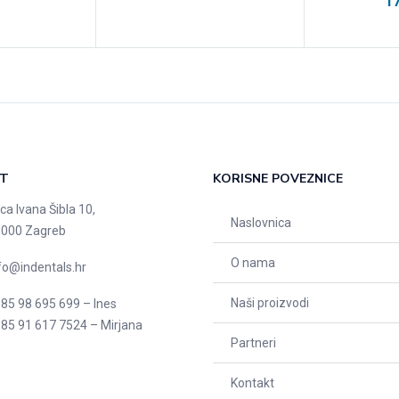
1
T
KORISNE POVEZNICE
ica Ivana Šibla 10,
Naslovnica
000 Zagreb
O nama
fo@indentals.hr
Naši proizvodi
85 98 695 699 – Ines
85 91 617 7524 – Mirjana
Partneri
Kontakt