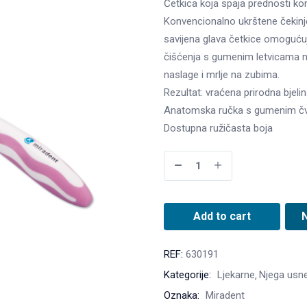
Četkica koja spaja prednosti kon
Konvencionalno ukrštene čekinj
savijena glava četkice omogućuj
čišćenja s gumenim letvicama nje
naslage i mrlje na zubima.
Rezultat: vraćena prirodna bjeli
Anatomska ručka s gumenim čvo
Dostupna ružičasta boja
Add to cart
REF:
630191
Kategorije:
Ljekarne
Njega usne
Oznaka:
Miradent