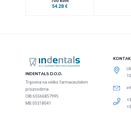
100 kom
54.28
€
KONTAK
Ul
INDENTALS D.O.O.
10
Trgovina na veliko farmaceutskim
in
proizvodima
OIB:
65566857995
+3
MB:
05318041
+3