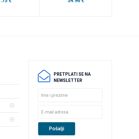
7.75
€
34.96
€
PRETPLATI SE NA
NEWSLETTER