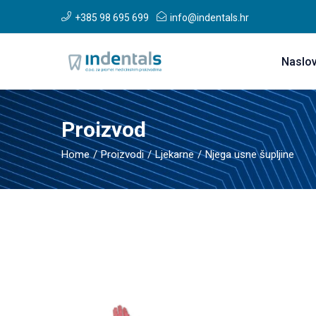
+385 98 695 699
info@indentals.hr
Naslo
Proizvod
Home
Proizvodi
Ljekarne
Njega usne šupljine