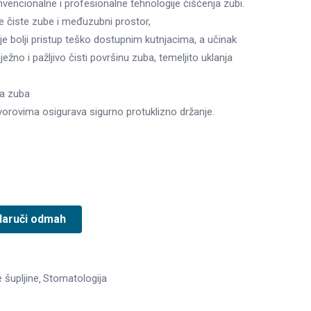
vencionalne i profesionalne tehnologije čišćenja zubi.
e čiste zube i međuzubni prostor,
e bolji pristup teško dostupnim kutnjacima, a učinak
žno i pažljivo čisti površinu zuba, temeljito uklanja
na zuba
rovima osigurava sigurno protuklizno držanje.
Naruči odmah
 šupljine
Stomatologija