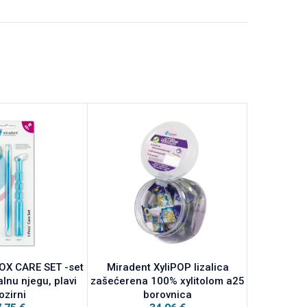
OX CARE SET -set
Miradent XyliPOP lizalica
Miradent
alnu njegu, plavi
zašećerena 100% xylitolom a25
p
ozirni
borovnica