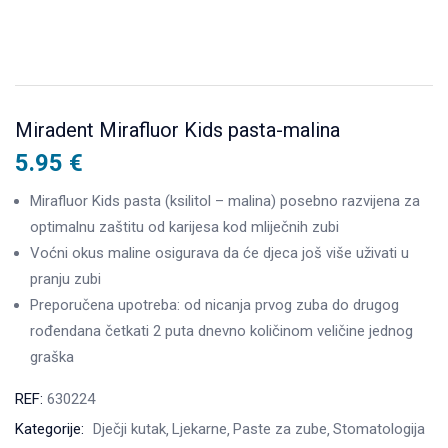
Miradent Mirafluor Kids pasta-malina
5.95
€
Mirafluor Kids pasta (ksilitol – malina) posebno razvijena za
optimalnu zaštitu od karijesa kod mliječnih zubi
Voćni okus maline osigurava da će djeca još više uživati u
pranju zubi
Preporučena upotreba: od nicanja prvog zuba do drugog
rođendana četkati 2 puta dnevno količinom veličine jednog
graška
REF:
630224
Kategorije:
Dječji kutak
Ljekarne
Paste za zube
Stomatologija