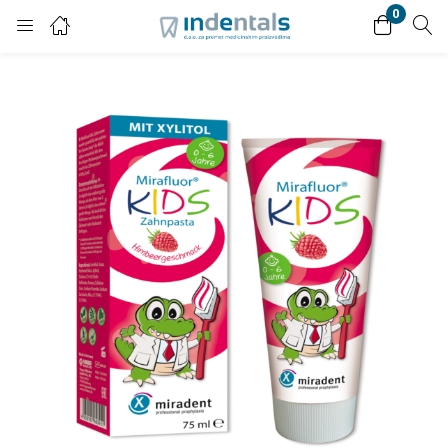
0
Login
Enter your username and password to login.
Remember me
Lost password?