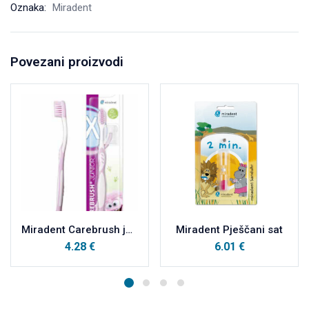
Oznaka:
Miradent
Povezani proizvodi
Miradent Carebrush junior 6-12 god, plava četkica
Miradent Pješčani sat
4.28
€
6.01
€