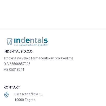
INDENTALS D.O.O.
Trgovina na veliko farmaceutskim proizvodima
OIB:
65566857995
MB:
05318041
KONTAKT
Ulica Ivana Šibla 10,
10000 Zagreb