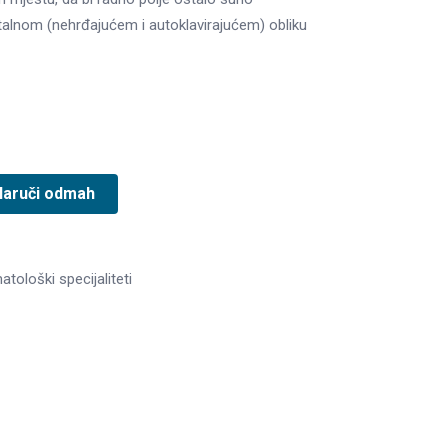
talnom (nehrđajućem i autoklavirajućem) obliku
Naruči odmah
tološki specijaliteti