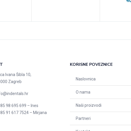
4
T
KORISNE POVEZNICE
ica Ivana Šibla 10,
Naslovnica
000 Zagreb
O nama
fo@indentals.hr
Naši proizvodi
85 98 695 699 – Ines
85 91 617 7524 – Mirjana
Partneri