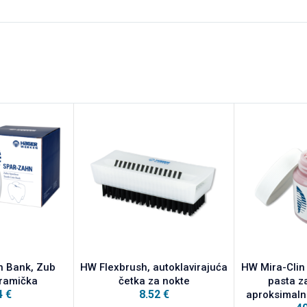
n Bank, Zub
HW Flexbrush, autoklavirajuća
HW Mira-Clin 
eramička
četka za nokte
pasta za
4
€
8.52
€
aproksimaln