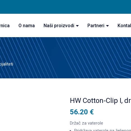
vnica
O nama
Naši proizvodi
Partneri
Konta
jaliteti
HW Cotton-Clip I, dr
56.20
€
Držač za vaterole
Pridržava vaterole na željeno