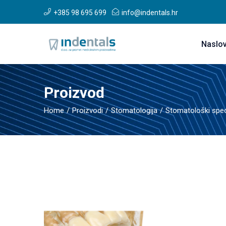
+385 98 695 699
info@indentals.hr
Naslo
Proizvod
Home
Proizvodi
Stomatologija
Stomatološki speci