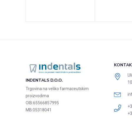
KONTAK
Ul
INDENTALS D.O.O.
10
Trgovina na veliko farmaceutskim
in
proizvodima
OIB:
65566857995
+3
MB:
05318041
+3