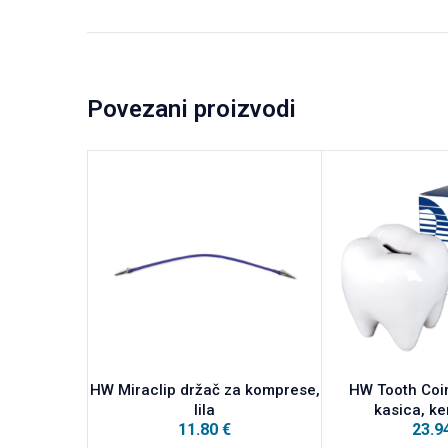
Povezani proizvodi
HW Miraclip držač za komprese,
HW Tooth Coi
lila
kasica, k
11.80
€
23.9