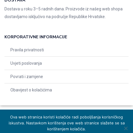
DOSTAVA
Dostava u roku 3–5 radnih dana. Proizvode iz našeg web shopa
dostavljamo isključivo na područje Republike Hrvatske.
KORPORATIVNE INFORMACIJE
Pravila privatnosti
Uvjeti poslovanja
Povrati i zamjene
Obavijest o kolačićima
Ova web stranica koristi kolačiće radi poboljšanja korisničkog
iskustva. Nastavkom korištenja ove web stranice slažete se sa
© 2026 Indentals. Sva prava pridržana – Design by
Michel studio
korištenjem kolačića.