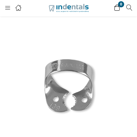
0
Login
Enter your username and password to login.
Remember me
Lost password?