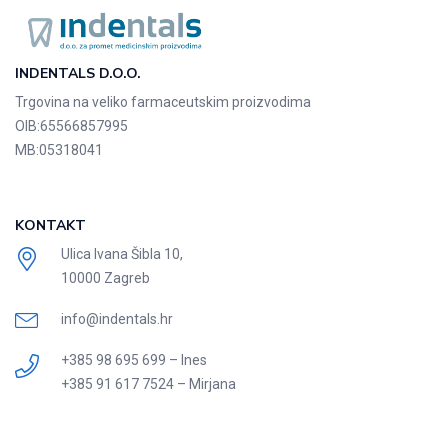
INDENTALS D.O.O.
Trgovina na veliko farmaceutskim proizvodima
OIB:
65566857995
MB:
05318041
KONTAKT
Ulica Ivana Šibla 10,
10000 Zagreb
info@indentals.hr
+385 98 695 699 – Ines
+385 91 617 7524 – Mirjana