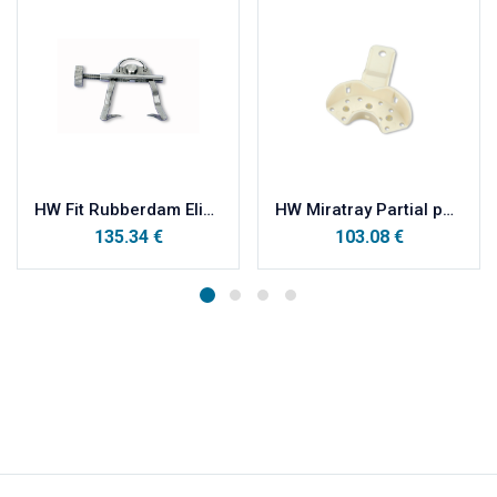
HW Fit Rubberdam Eliot Separator, za kratkotrajno širenje interdentalnog prostora
HW Miratray Partial parcijalne plastične otisne žlice kutija, PM sredina a100
135.34
€
103.08
€