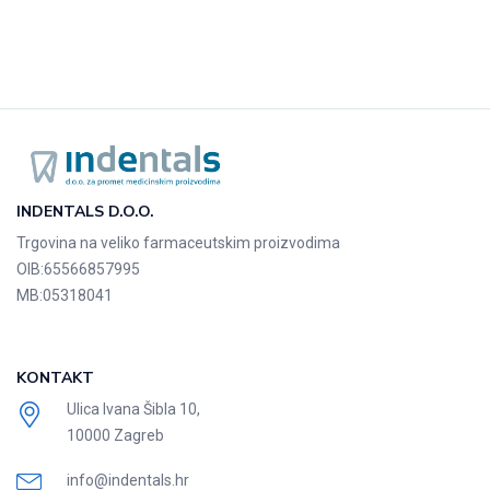
INDENTALS D.O.O.
Trgovina na veliko farmaceutskim proizvodima
OIB:
65566857995
MB:
05318041
KONTAKT
Ulica Ivana Šibla 10,
10000 Zagreb
info@indentals.hr