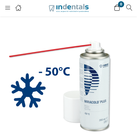
0
Login
Enter your username and password to login.
Remember me
Lost password?