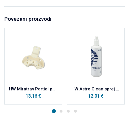
Povezani proizvodi
HW Miratray Partial parcijalne plastične otisne žlice vrećica, PM sredina a12
HW Astro Clean sprej za dezinfekciju 250ml
13.16
€
12.01
€